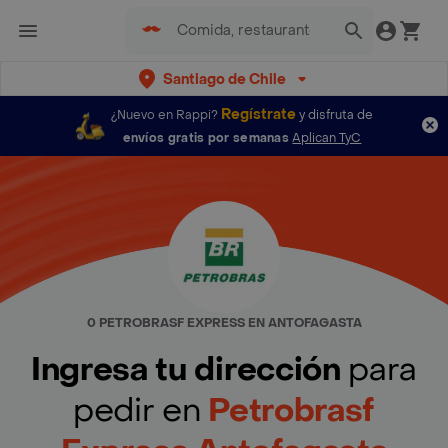
Santiago de Chile
Regístrate
¿Nuevo en Rappi?
y disfruta de
envíos gratis por semanas
Aplican TyC
0 PETROBRASF EXPRESS EN ANTOFAGASTA
Ingresa tu dirección
para
pedir en
Petrobrasf