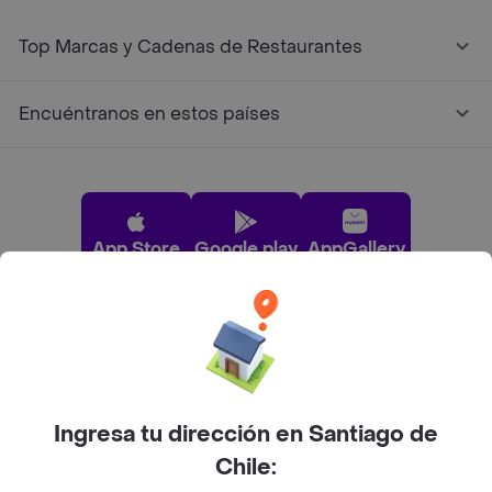
Top Marcas y Cadenas de Restaurantes
Encuéntranos en estos países
App Store
Google play
AppGallery
Pide tu comida favorita cerca de ti
Categorías
Ingresa tu dirección en Santiago de
Chile:
Únete a Rappi