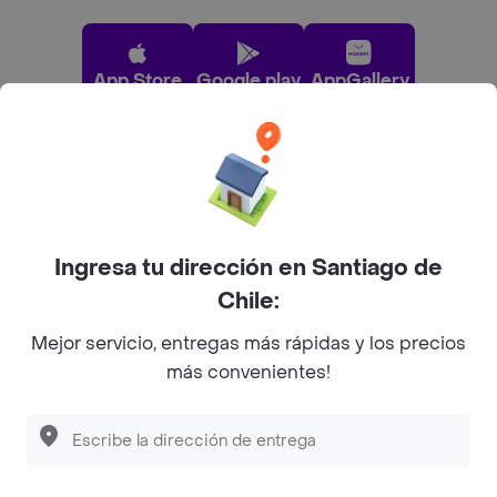
App Store
Google play
AppGallery
Pide tu comida favorita cerca de ti
Categorías
Ingresa tu dirección en Santiago de
Chile:
Únete a Rappi
Mejor servicio, entregas más rápidas y los precios
más convenientes!
Sobre Rappi
Descubre las
PROMOCIONES
que tenemos
para ti
Facebook
Twitter
Instagram