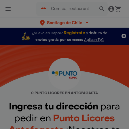
Santiago de Chile
Regístrate
¿Nuevo en Rappi?
y disfruta de
envíos gratis por semanas
Aplican TyC
0 PUNTO LICORES EN ANTOFAGASTA
Ingresa tu dirección
para
pedir en
Punto Licores