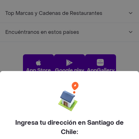
Top Marcas y Cadenas de Restaurantes
Encuéntranos en estos países
App Store
Google play
AppGallery
Pide tu comida favorita cerca de ti
Categorías
Ingresa tu dirección en Santiago de
Chile:
Únete a Rappi