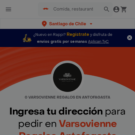
Santiago de Chile
Regístrate
¿Nuevo en Rappi?
y disfruta de
envíos gratis por semanas
Aplican TyC
0 VARSOVIENNE REGALOS EN ANTOFAGASTA
Ingresa tu dirección
para
pedir en
Varsovienne