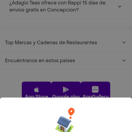
¿Adagio Teas ofrece con Rappi 15 días de
envíos gratis en Concepcion?
Top Marcas y Cadenas de Restaurantes
Encuéntranos en estos países
App Store
Google play
AppGallery
Pide tu comida favorita cerca de ti