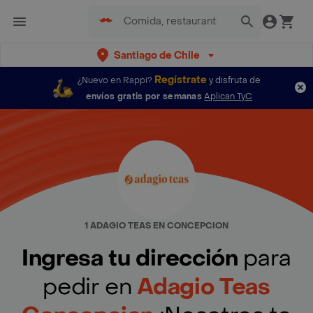
Santiago de Chile
Regístrate
¿Nuevo en Rappi?
y disfruta de
envíos gratis por semanas
Aplican TyC
1 ADAGIO TEAS EN CONCEPCION
Ingresa tu dirección
para
pedir en
Adagio Teas