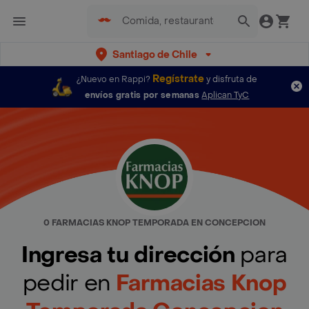
Santiago de Chile
Regístrate
¿Nuevo en Rappi?
y disfruta de
envíos gratis por semanas
Aplican TyC
0 FARMACIAS KNOP TEMPORADA EN CONCEPCION
Ingresa tu dirección
para
pedir en
Farmacias Knop