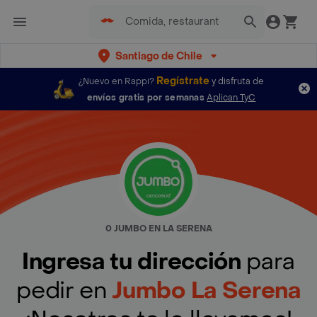
Santiago de Chile
Regístrate
¿Nuevo en Rappi?
y disfruta de
envíos gratis por semanas
Aplican TyC
0 JUMBO EN LA SERENA
Ingresa tu dirección
para
pedir en
Jumbo La Serena