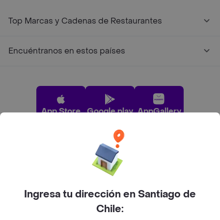
Top Marcas y Cadenas de Restaurantes
Encuéntranos en estos países
App Store
Google play
AppGallery
Pide tu comida favorita cerca de ti
Categorías
Ingresa tu dirección en Santiago de
Chile:
Únete a Rappi