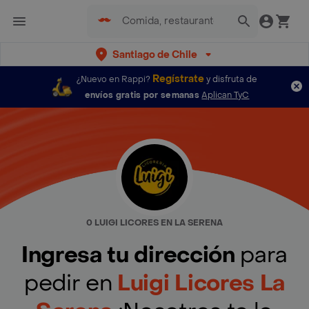
Santiago de Chile
Regístrate
¿Nuevo en Rappi?
y disfruta de
envíos gratis por semanas
Aplican TyC
0 LUIGI LICORES EN LA SERENA
Ingresa tu dirección
para
pedir en
Luigi Licores La