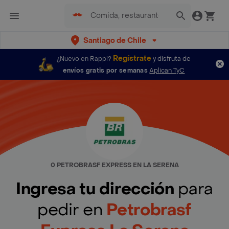
Santiago de Chile
Regístrate
¿Nuevo en Rappi?
y disfruta de
envíos gratis por semanas
Aplican TyC
0 PETROBRASF EXPRESS EN LA SERENA
Ingresa tu dirección
para
pedir en
Petrobrasf