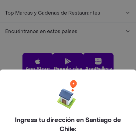
Top Marcas y Cadenas de Restaurantes
Encuéntranos en estos países
App Store
Google play
AppGallery
Pide tu comida favorita cerca de ti
Categorías
Ingresa tu dirección en Santiago de
Chile:
Únete a Rappi