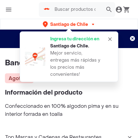
Santiago de Chile
Regístrate
¿Nuevo en Rappi?
y disfruta de
Ingresa tu dirección en
envíos gratis por semanas
Aplican TyC
Santiago de Chile
.
Mejor servicio,
entregas más rápidas y
Bandana Dinos Caramel U
los precios más
convenientes!
Agotado
Información del producto
Confeccionado en 100% algodon pima y en su
interior forrada en toalla
Top Marcas y Cadenas de Restaurantes