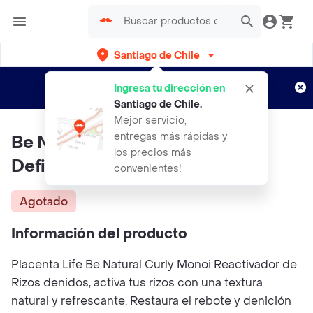
Santiago de Chile
Regístrate
¿Nuevo en Rappi?
y disfruta de
Ingresa tu dirección en
envíos gratis por semanas
Aplican TyC
Santiago de Chile
.
Mejor servicio,
entregas más rápidas y
Be Natural Activador Rizos
los precios más
Definidos
convenientes!
Agotado
Información del producto
Placenta Life Be Natural Curly Monoi Reactivador de
Rizos denidos, activa tus rizos con una textura
natural y refrescante. Restaura el rebote y denición