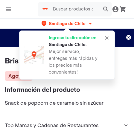
Santiago de Chile
Regístrate
¿Nuevo en Rappi?
y disfruta de
Ingresa tu dirección en
envíos gratis por semanas
Aplican TyC
Santiago de Chile
.
Mejor servicio,
entregas más rápidas y
Brisnack. Pop Corn Caramelo
los precios más
convenientes!
Agotado
Información del producto
Snack de popcorn de caramelo sin azúcar
Top Marcas y Cadenas de Restaurantes