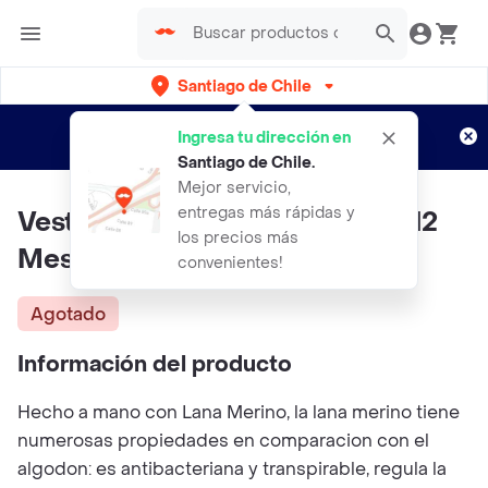
Santiago de Chile
Regístrate
¿Nuevo en Rappi?
y disfruta de
Ingresa tu dirección en
envíos gratis por semanas
Aplican TyC
Santiago de Chile
.
Mejor servicio,
entregas más rápidas y
Vestido Crochet Verde Talla 6-12
los precios más
Meses
convenientes!
Agotado
Información del producto
Hecho a mano con Lana Merino, la lana merino tiene
numerosas propiedades en comparacion con el
algodon: es antibacteriana y transpirable, regula la