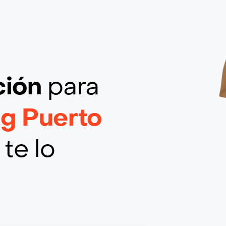
ción
para
ig Puerto
te lo