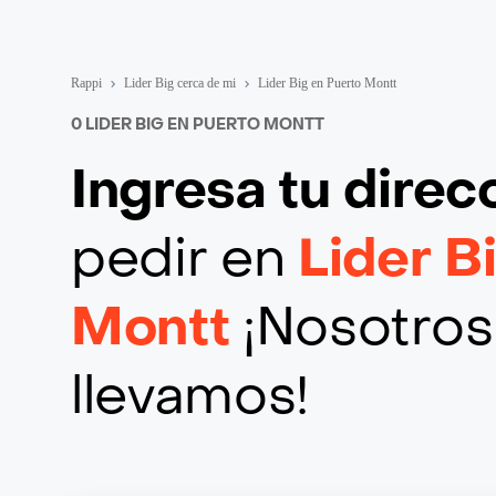
Rappi
Lider Big cerca de mi
Lider Big en Puerto Montt
0 LIDER BIG EN PUERTO MONTT
Ingresa tu direc
pedir en
Lider B
Montt
¡Nosotros 
llevamos!