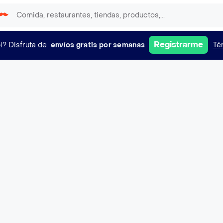
Registrarme
i?
Disfruta de
envíos gratis por semanas
Té