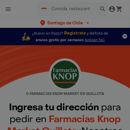
Santiago de Chile
Regístrate
¿Nuevo en Rappi?
y disfruta de
envíos gratis por semanas
Aplican TyC
0 FARMACIAS KNOP MARKET EN QUILLOTA
Ingresa tu dirección
para
pedir en
Farmacias Knop