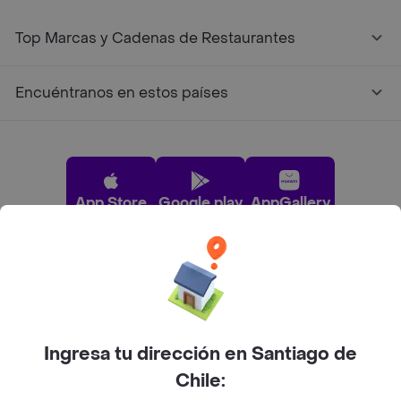
Top Marcas y Cadenas de Restaurantes
Encuéntranos en estos países
App Store
Google play
AppGallery
Pide tu comida favorita cerca de ti
Categorías
Ingresa tu dirección en Santiago de
Chile:
Únete a Rappi