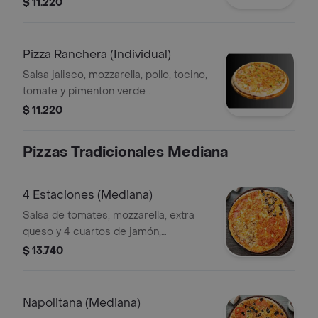
$ 11.220
Pizza Ranchera (Individual)
Salsa jalisco, mozzarella, pollo, tocino,
tomate y pimenton verde .
$ 11.220
Pizzas Tradicionales Mediana
4 Estaciones (Mediana)
Salsa de tomates, mozzarella, extra
queso y 4 cuartos de jamón,
champiñon, aceitunas negras y
$ 13.740
pepperoni
Napolitana (Mediana)