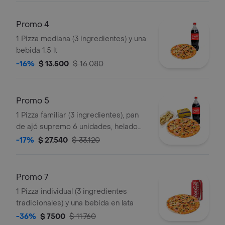
Promo 4
1 Pizza mediana (3 ingredientes) y una
bebida 1.5 lt
-16%
$ 13.500
$ 16.080
Promo 5
1 Pizza familiar (3 ingredientes), pan
de ajó supremo 6 unidades, helado
san francisco y bebida 1.5 lt
-17%
$ 27.540
$ 33.120
Promo 7
1 Pizza individual (3 ingredientes
tradicionales) y una bebida en lata
-36%
$ 7500
$ 11.760