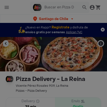
Santiago de Chile
Regístrate
¿Nuevo en Rappi?
y disfruta de
envíos gratis por semanas
Aplican TyC
Pizza Delivery - La Reina
Vicente Pérez Rosales 909, La Reina
Pizzas - Pizza Delivery
Delivery
Envío
Gratis
35 min