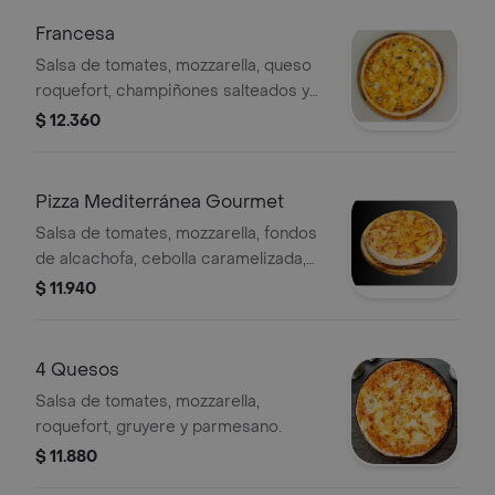
Francesa
Salsa de tomates, mozzarella, queso
roquefort, champiñones salteados y
cebolla caramelizada.
$ 12.360
Pizza Mediterránea Gourmet
Salsa de tomates, mozzarella, fondos
de alcachofa, cebolla caramelizada,
tocino y pimentón rojo.
$ 11.940
4 Quesos
Salsa de tomates, mozzarella,
roquefort, gruyere y parmesano.
$ 11.880