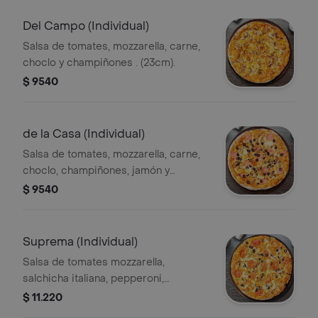
Del Campo (Individual)
Salsa de tomates, mozzarella, carne,
choclo y champiñones . (23cm).
$ 9540
de la Casa (Individual)
Salsa de tomates, mozzarella, carne,
choclo, champiñones, jamón y
aceitunas negras.
$ 9540
Suprema (Individual)
Salsa de tomates mozzarella,
salchicha italiana, pepperoni,
aceitunas negras, pimentón verde y
$ 11.220
extra queso