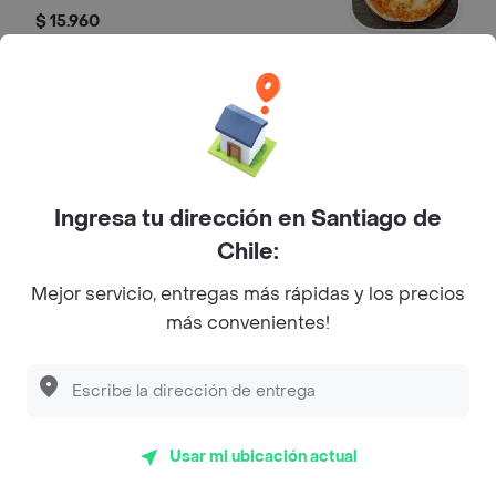
$ 15.960
Sureña
Salsa de tomates, mozzarella, queso
cabra, jamón serrano, nueces y
alcaparras .
$ 18.300
Ingresa tu dirección en Santiago de
Chile:
Mar y Tierra
Mejor servicio, entregas más rápidas y los precios
Pizza con salsa de tomates,
más convenientes!
mozzarella, carne, camarones, crema
y palmitos.
$ 16.020
Especialidad Del Chef
Usar mi ubicación actual
Pizza con salsa de tomates,