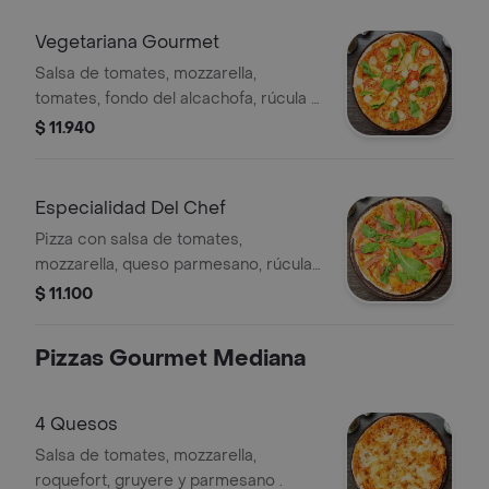
Vegetariana Gourmet
Salsa de tomates, mozzarella,
tomates, fondo del alcachofa, rúcula y
palmitos
$ 11.940
Especialidad Del Chef
Pizza con salsa de tomates,
mozzarella, queso parmesano, rúcula
y jamón serrano.
$ 11.100
Pizzas Gourmet Mediana
4 Quesos
Salsa de tomates, mozzarella,
roquefort, gruyere y parmesano .