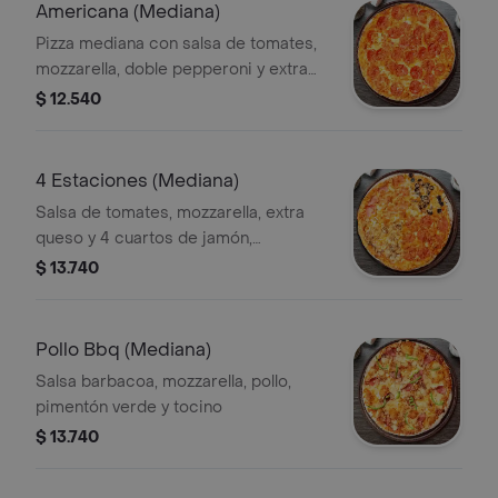
Americana (Mediana)
Pizza mediana con salsa de tomates,
mozzarella, doble pepperoni y extra
queso.
$ 12.540
4 Estaciones (Mediana)
Salsa de tomates, mozzarella, extra
queso y 4 cuartos de jamón,
champiñon, aceitunas negras y
$ 13.740
pepperoni
Pollo Bbq (Mediana)
Salsa barbacoa, mozzarella, pollo,
pimentón verde y tocino
$ 13.740