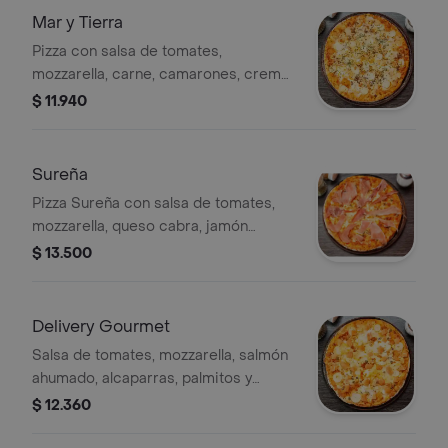
Mar y Tierra
Pizza con salsa de tomates,
mozzarella, carne, camarones, crema
y palmitos.
$ 11.940
Sureña
Pizza Sureña con salsa de tomates,
mozzarella, queso cabra, jamón
serrano, nueces y alcaparras.
$ 13.500
Delivery Gourmet
Salsa de tomates, mozzarella, salmón
ahumado, alcaparras, palmitos y
crema
$ 12.360