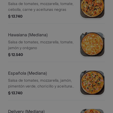
Salsa de tomates, mozzarella, tomate,
cebolla, carne y aceitunas negras
$ 13.740
Hawaiana (Mediana)
Salsa de tomates, mozzarella, tomate,
jamón y orégano
$ 12.540
Española (Mediana)
Salsa de tomates, mozzarella, jamón,
pimentón verde, choricillo y aceitunas
negras
$ 13.740
Delivery (Mediana)