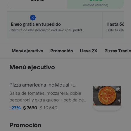
(nuevos usuarios)
Envío gratis en tu pedido
Hasta 36% 
Disfruta de este descuento exclusivo en tu pedido
Disfruta este de
pagando con métodos de pago seleccionados.
en minutos.
Menú ejecutivo
Promoción
Lleva 2X
Pizzas Tradic
Menú ejecutivo
Pizza americana individual +
bebida lata
Salsa de tomates, mozzarella, doble
pepperoni y extra queso + bebida de
350cc en lata
-27%
$ 7690
$ 10.540
Promoción