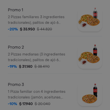
Promo 1
2 Pizzas familiares 3 ingredientes
tradicionales), palitos de ajó 6
unidades, alitas de pollo 6 unidades y
-20%
$ 35.950
$ 44.820
bebida 2.5 lt
Promo 2
2 Pizzas medianas (3 ingredientes
tradicionales), palitos de ajó 6
unidades, alitas de pollo 6 unidades y
-19%
$ 31.140
$ 38.490
bebida 1.5 lt
Promo 3
1 Pizza familiar con 4 ingredientes
tradicionales (jamón, aceitunas,
pimientos, champiñones) y una bebida
-10%
$ 17.940
$ 20.040
de 1.5 lt.