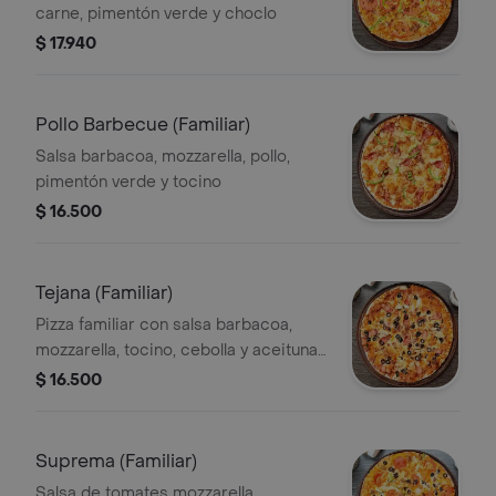
carne, pimentón verde y choclo
$ 17.940
Pollo Barbecue (Familiar)
Salsa barbacoa, mozzarella, pollo,
pimentón verde y tocino
$ 16.500
Tejana (Familiar)
Pizza familiar con salsa barbacoa,
mozzarella, tocino, cebolla y aceitunas
negras.
$ 16.500
Suprema (Familiar)
Salsa de tomates mozzarella,