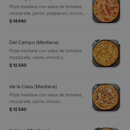
Pizza mediana con salsa de tomates,
mozzarella, jamón, pepperoni, tocino,
carne y choricillo.
$ 14.940
Del Campo (Mediana)
Pizza mediana con salsa de tomates,
mozzarella, carne, choclo y
champiñones.
$ 12.540
de la Casa (Mediana)
Pizza mediana con salsa de tomates,
mozzarella, carne, choclo,
champiñones, jamón y aceitunas
$ 12.540
negras.