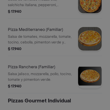
salchicha italiana, pepperoni,
aceitunas negras, pimentón verde y
$ 17.940
extra queso
Pizza Mediterraneo (Familiar)
Salsa de tomates, mozzarella, tomate,
tocino, cebolla, pimenton verde y
extra queso.
$ 17.940
Pizza Ranchera (Familiar)
Salsa jalisco, mozzarella, pollo, tocino,
tomate y pimenton verde.
$ 17.940
Pizzas Gourmet Individual