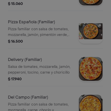
$ 15.060
Pizza Española (Familiar)
Pizza familiar con salsa de tomates,
mozzarella, jamón, pimentón verde,
choricillo y aceitunas negras.
$ 16.500
Delivery (Familiar)
Salsa de tomates, mozzarella, jamón,
pepperoni, tocino, carne y choricillo
$ 17.940
Del Campo (Familiar)
Pizza familiar con salsa de tomates,
mozzarella, carne, choclo y