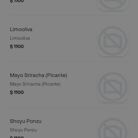
$ 1100
Limooliva
Limooliva
$ 1100
Mayo Sriracha (Picante)
Mayo Sriracha (Picante)
$ 1100
Shoyu Ponzu
Shoyu Ponzu