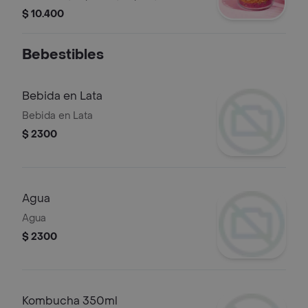
Organicos, Salsa Shoyu Ponzu
$ 10.400
Bebestibles
Bebida en Lata
Bebida en Lata
$ 2300
Agua
Agua
$ 2300
Kombucha 350ml