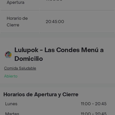
Apertura
Horario de
20:45:00
Cierre
Lulupok - Las Condes Menú a
Domicilio
Comida Saludable
Abierto
Horarios de Apertura y Cierre
Lunes
11:00 - 20:45
Martes
11:00 - 20:45