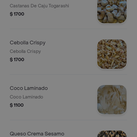
Castanas De Caju Togarashi
$ 1700
Cebolla Crispy
Cebolla Crispy
$ 1700
Coco Laminado
Coco Laminado
$ 1100
Queso Crema Sesamo