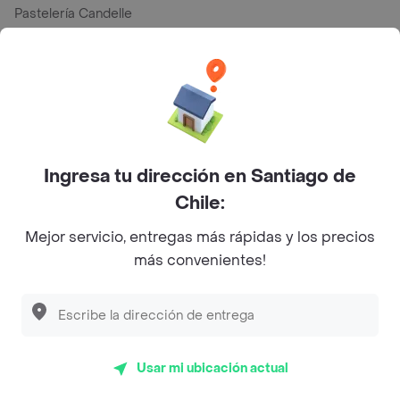
Pastelería Candelle
Mister Fish
Tea Connection
Imperio Oriental
Fries & Bites
Ingresa tu dirección en Santiago de
Romaria Pizzería
Chile:
La Capital
Mejor servicio, entregas más rápidas y los precios
Buffalo Waffles
más convenientes!
Dominó
Gras
Palacio Danubio Azul
Usar mi ubicación actual
Pronto Sándwich