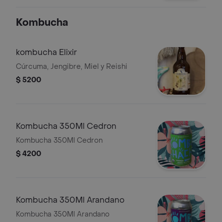
Kombucha
kombucha Elixir
Cúrcuma, Jengibre, Miel y Reishi
$ 5200
Kombucha 350Ml Cedron
Kombucha 350Ml Cedron
$ 4200
Kombucha 350Ml Arandano
Kombucha 350Ml Arandano