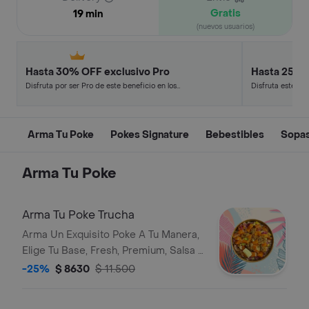
Gratis
19 min
(nuevos usuarios)
Hasta 30% OFF exclusivo Pro
Hasta 25% 
Disfruta por ser Pro de este beneficio en los
Disfruta este de
restaurantes y tiendas más top.
en minutos.
Arma Tu Poke
Pokes Signature
Bebestibles
Sopa
Arma Tu Poke
Arma Tu Poke Trucha
Arma Un Exquisito Poke A Tu Manera,
Elige Tu Base, Fresh, Premium, Salsa Y
Topping
-25%
$ 8630
$ 11.500