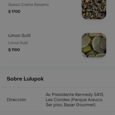
Queso Crema Sesamo
$ 1700
Limon Sutil
Limon Sutil
$ 1100
Sobre Lulupok
Av. Presidente Kennedy 5413,
Dirección
Las Condes (Parque Arauco,
3er piso, Bazar Gourmet)