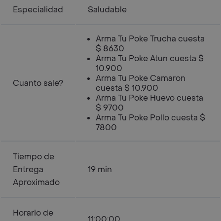
Especialidad
Saludable
Arma Tu Poke Trucha cuesta
$ 8630
Arma Tu Poke Atun cuesta $
10.900
Arma Tu Poke Camaron
Cuanto sale?
cuesta $ 10.900
Arma Tu Poke Huevo cuesta
$ 9700
Arma Tu Poke Pollo cuesta $
7800
Tiempo de
Entrega
19 min
Aproximado
Horario de
11:00:00