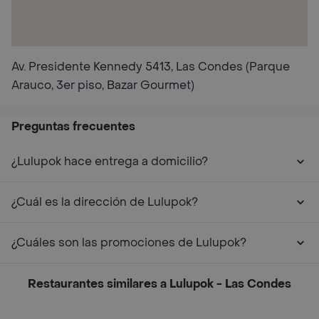
Av. Presidente Kennedy 5413, Las Condes (Parque
Arauco, 3er piso, Bazar Gourmet)
Preguntas frecuentes
¿Lulupok hace entrega a domicilio?
¿Cuál es la dirección de Lulupok?
¿Cuáles son las promociones de Lulupok?
Restaurantes similares a Lulupok - Las Condes