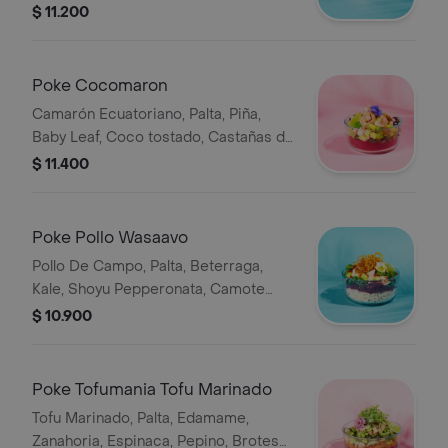
Mayo (Picante)
$ 11.200
Poke Cocomaron
Camarón Ecuatoriano, Palta, Piña,
Baby Leaf, Coco tostado, Castañas de
Caju Togarashi, Salsa Coconut Leche
$ 11.400
de Tigre
Poke Pollo Wasaavo
Pollo De Campo, Palta, Beterraga,
Kale, Shoyu Pepperonata, Camote
Crocante, Salsa Wasaavo
$ 10.900
(PaltaWasabi)
Poke Tofumania Tofu Marinado
Tofu Marinado, Palta, Edamame,
Zanahoria, Espinaca, Pepino, Brotes