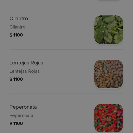
Cilantro
Cilantro
$ 1100
Lentejas Rojas
Lentejas Rojas
$ 1100
Peperonata
Peperonata
$ 1100