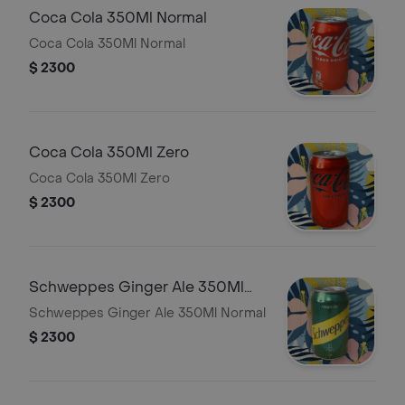
Coca Cola 350Ml Normal
Coca Cola 350Ml Normal
$ 2300
Coca Cola 350Ml Zero
Coca Cola 350Ml Zero
$ 2300
Schweppes Ginger Ale 350Ml
Normal
Schweppes Ginger Ale 350Ml Normal
$ 2300