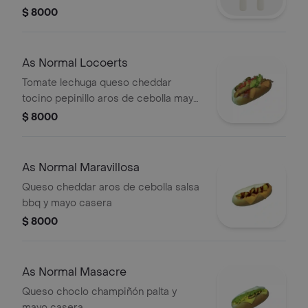
$ 8000
As Normal Locoerts
Tomate lechuga queso cheddar
tocino pepinillo aros de cebolla mayo
casera
$ 8000
As Normal Maravillosa
Queso cheddar aros de cebolla salsa
bbq y mayo casera
$ 8000
As Normal Masacre
Queso choclo champiñón palta y
mayo casera