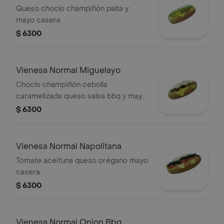
Queso choclo champiñón palta y
mayo casera
$ 6300
Vienesa Normal Miguelayo
Choclo champiñón cebolla
caramelizada queso salsa bbq y mayo
casera
$ 6300
Vienesa Normal Napolitana
Tomate aceituna queso orégano mayo
casera
$ 6300
Vienesa Normal Onion Bbq