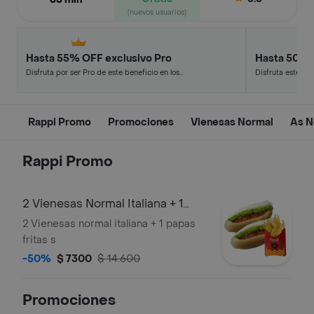
(nuevos usuarios)
Hasta 55% OFF exclusivo Pro
Hasta 50% 
Disfruta por ser Pro de este beneficio en los
Disfruta este de
restaurantes y tiendas más top.
en minutos.
Rappi Promo
Promociones
Vienesas Normal
As N
Rappi Promo
2 Vienesas Normal Italiana + 1
Papas S
2 Vienesas normal italiana + 1 papas
fritas s
-50%
$ 7300
$ 14.600
Promociones