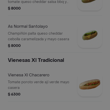
tomate queso cheddar salsa bbq y
mayo casera
$ 8000
As Normal Santolayo
Champiñón palta queso cheddar
cebolla caramelizada y mayo casera
$ 8000
Vienesas Xl Tradicional
Vienesa Xl Chacarero
Tomate poroto verde ají verde mayo
casera
$ 6300