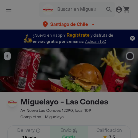
Santiago de Chile
Regístrate
¿Nuevo en Rappi?
y disfruta de
envíos gratis por semanas
Aplican TyC
Miguelayo - Las Condes
Av. Nueva Las Condes 12290, local 109
Completos - Miguelayo
Delivery
Envío
Calificación
Gratis
3.5
35 min