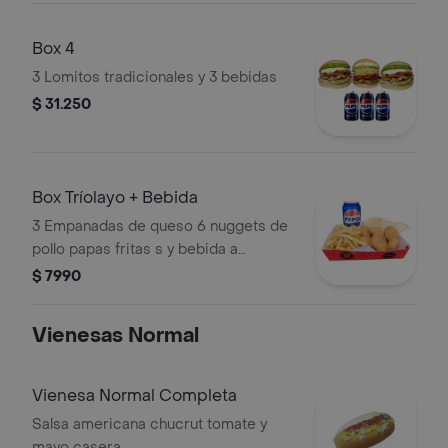
Box 4
3 Lomitos tradicionales y 3 bebidas
$ 31.250
Box Tríolayo + Bebida
3 Empanadas de queso 6 nuggets de
pollo papas fritas s y bebida a
elección
$ 7990
Vienesas Normal
Vienesa Normal Completa
Salsa americana chucrut tomate y
mayo casera