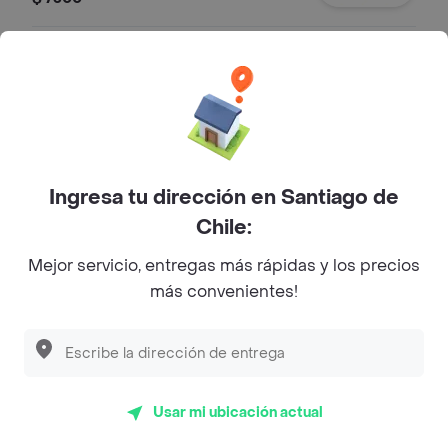
Vienesa Xl Granlayo
Queso cebolla caramelizada
champiñon pepinillo palta y mayo
casera
$ 7300
Ingresa tu dirección en Santiago de
Vienesa Xl Chilis Layo
Chile:
Jalapeño lechuga tomate queso
Mejor servicio, entregas más rápidas y los precios
cheddar mayo casera
más convenientes!
$ 7300
Vienesa Xl Big Layo
Lechuga tomate palta queso pepinillo
Usar mi ubicación actual
cebolla morada y mayo casera.