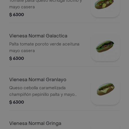
Tomate palta queso lechuga tocino y
mayo casera
$ 6300
Vienesa Normal Galactica
Palta tomate poroto verde aceituna
mayo casera
$ 6300
Vienesa Normal Granlayo
Queso cebolla caramelizada
champiñón pepinillo palta y mayo
casera
$ 6300
Vienesa Normal Gringa