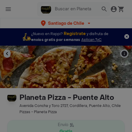
Santiago de Chile
Regístrate
¿Nuevo en Rappi?
y disfruta de
envíos gratis por semanas
Aplican TyC
Planeta Pizza - Puente Alto
Avenida Concha y Toro 2727, Cordillera, Puente Alto, Chile
Pizzas - Planeta Pizza
Envío
Gratis