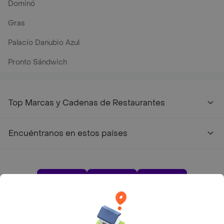
Dominó
Gras
Palacio Danubio Azul
Pronto Sándwich
Top Marcas y Cadenas de Restaurantes
Encuéntranos en estos países
App Store
Google play
AppGallery