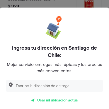
$ 1790
Sprite 350Ml.
Sprite 350ml.
$ 1790
Ingresa tu dirección en Santiago de
Chile:
Mejor servicio, entregas más rápidas y los precios
Sprite Zero 350Ml.
más convenientes!
Sprite zero 350ml.
$ 1790
Usar mi ubicación actual
Fanta 350Ml.
Fanta 350ml.