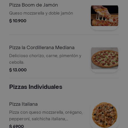
Pizza Boom de Jamón
Queso mozzarella y doble jamón
$ 10.900
Pizza la Cordillerana Mediana
Delicioso chorizo, carne, pimentón y
cebolla.
$ 13.000
Pizzas Individuales
Pizza Italiana
Pizza con queso mozzarella, orégano,
pepperoni, salchicha italiana,
aceitunas negras y champiñón,
$ 6900