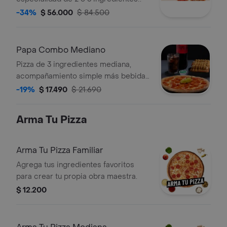
-34%
$ 56.000
$ 84.500
Papa Combo Mediano
Pizza de 3 ingredientes mediana,
acompañamiento simple más bebida
1,5 lt.
-19%
$ 17.490
$ 21.690
Arma Tu Pizza
Arma Tu Pizza Familiar
Agrega tus ingredientes favoritos
para crear tu propia obra maestra.
$ 12.200