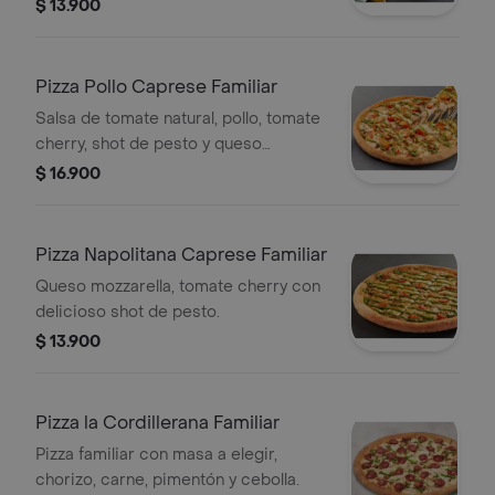
cherry.
$ 13.900
Pizza Pollo Caprese Familiar
Salsa de tomate natural, pollo, tomate
cherry, shot de pesto y queso
mozzarella.
$ 16.900
Pizza Napolitana Caprese Familiar
Queso mozzarella, tomate cherry con
delicioso shot de pesto.
$ 13.900
Pizza la Cordillerana Familiar
Pizza familiar con masa a elegir,
chorizo, carne, pimentón y cebolla.