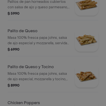
Parmesano
Palitos de pan horneados cubiertos
con salsa de ajo y queso parmesano,
8 piezas.
$ 5990
Palito de Queso
Masa 100% fresca papa johns, salsa
de ajo especial y mozzarella, servida
con salsa de pizza y salsa de ajo. .
$ 6990
Palito de Queso y Tocino
Masa 100% fresca papa johns, salsa
de ajo especial, mozzarella y tocino,
servida con salsa de pizza y salsa de
$ 8990
ajo. .
Chicken Poppers