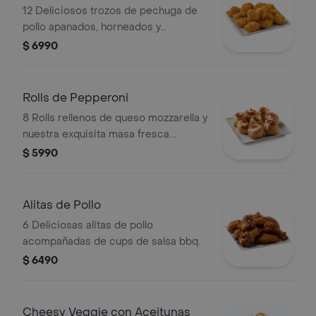
12 Deliciosos trozos de pechuga de
pollo apanados, horneados y
acompañados de salsa bbq.
$ 6990
Rolls de Pepperoni
8 Rolls rellenos de queso mozzarella y
nuestra exquisita masa fresca.
elígelos rellenos con pepperoni o
$ 5990
jamón.
Alitas de Pollo
6 Deliciosas alitas de pollo
acompañadas de cups de salsa bbq.
$ 6490
Cheesy Veggie con Aceitunas