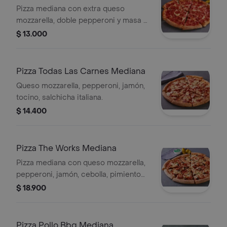
Pizza mediana con extra queso
mozzarella, doble pepperoni y masa a
elegir.
$ 13.000
Pizza Todas Las Carnes Mediana
Queso mozzarella, pepperoni, jamón,
tocino, salchicha italiana.
$ 14.400
Pizza The Works Mediana
Pizza mediana con queso mozzarella,
pepperoni, jamón, cebolla, pimiento
verde, aceitunas negras, champiñón,
$ 18.900
salchicha italiana y masa a elegir.
Pizza Pollo Bbq Mediana