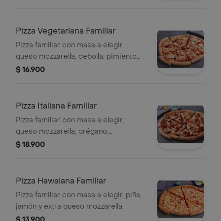
Pizza Vegetariana Familiar
Pizza familiar con masa a elegir,
queso mozzarella, cebolla, pimiento
verde, tomate, aceitunas negras y
$ 16.900
champiñón.
Pizza Italiana Familiar
Pizza familiar con masa a elegir,
queso mozzarella, orégano,
pepperoni, salchicha italiana,
$ 18.900
aceitunas negras y champiñón.
Pizza Hawaiana Familiar
Pizza familiar con masa a elegir, piña,
jamón y extra queso mozzarella.
$ 13.900