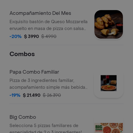
Acompañamiento Del Mes
Exquisito bastón de Queso Mozzarella
envuelto en masa de pizza con salsa
de ajo, acompañado de un cup de
-20%
$ 3990
$ 4990
salsa de pizza.
Combos
Papa Combo Familiar
Pizza de 3 ingredientes familiar,
acompañamiento simple más bebida
de 2,5 lt.
-19%
$ 21.490
$ 26.390
Big Combo
Selecciona 5 pizzas familiares de
especialidad de 2 o 3 ingredientes!.