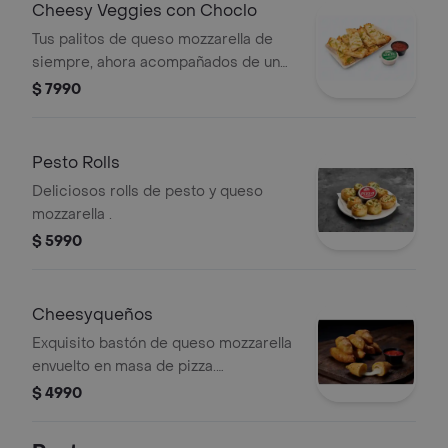
Cheesy Veggies con Choclo
Tus palitos de queso mozzarella de
siempre, ahora acompañados de un
vegetal o shot a tu elección.
$ 7990
Pesto Rolls
Deliciosos rolls de pesto y queso
mozzarella .
$ 5990
Cheesyqueños
Exquisito bastón de queso mozzarella
envuelto en masa de pizza.
acompañado de un cup de salsa de
$ 4990
pizza.