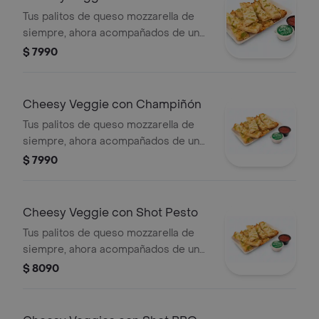
Tus palitos de queso mozzarella de
siempre, ahora acompañados de un
vegetal o shot a tu elección.
$ 7990
Cheesy Veggie con Champiñón
Tus palitos de queso mozzarella de
siempre, ahora acompañados de un
vegetal o shot a tu elección.
$ 7990
Cheesy Veggie con Shot Pesto
Tus palitos de queso mozzarella de
siempre, ahora acompañados de un
vegetal o shot a tu elección.
$ 8090