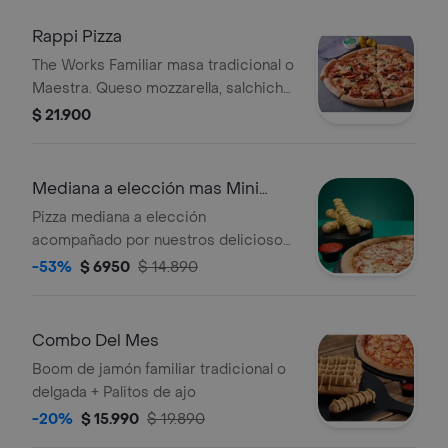
Rappi Pizza
The Works Familiar masa tradicional o
Maestra. Queso mozzarella, salchicha
italiana, pepperoni, jamón, cebolla,
$ 21.900
pimiento verde, aceitunas negras,
champiñón.
Mediana a elección mas Mini
Palitos
Pizza mediana a elección
acompañado por nuestros deliciosos
mini palitos
-53%
$ 6950
$ 14.890
Combo Del Mes
Boom de jamón familiar tradicional o
delgada + Palitos de ajo
-20%
$ 15.990
$ 19.890