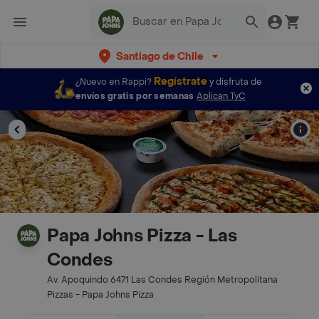
Santiago de Chile
Regístrate
¿Nuevo en Rappi?
y disfruta de
envíos gratis por semanas
Aplican TyC
Papa Johns Pizza - Las
Condes
Av. Apoquindo 6471 Las Condes Región Metropolitana
Pizzas - Papa Johns Pizza