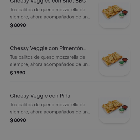
Cheesy Veggies con Shot BBQ
Tus palitos de queso mozzarella de
siempre, ahora acompañados de un
vegetal o shot a tu elección.
$ 8090
Chessy Veggie con Pimentón
Verde
Tus palitos de queso mozzarella de
siempre, ahora acompañados de un
vegetal o shot a tu elección.
$ 7990
Cheesy Veggie con Piña
Tus palitos de queso mozzarella de
siempre, ahora acompañados de un
vegetal o shot a tu elección.
$ 8090