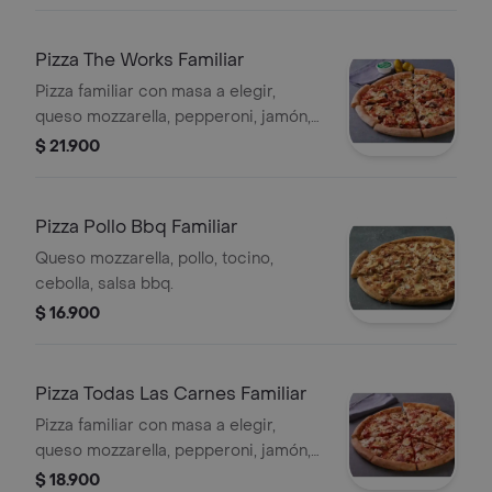
Pizza The Works Familiar
Pizza familiar con masa a elegir,
queso mozzarella, pepperoni, jamón,
cebolla, pimiento verde, aceitunas
$ 21.900
negras, salchicha italiana y
champiñón.
Pizza Pollo Bbq Familiar
Queso mozzarella, pollo, tocino,
cebolla, salsa bbq.
$ 16.900
Pizza Todas Las Carnes Familiar
Pizza familiar con masa a elegir,
queso mozzarella, pepperoni, jamón,
tocino y salchicha italiana.
$ 18.900