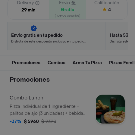
Delivery
Envío
Calificación
Gratis
4
29 min
(nuevos usuarios)
Envío gratis en tu pedido
Hasta 53% 
Disfruta de este descuento exclusivo en tu pedido
Disfruta este de
pagando con métodos de pago seleccionados.
en minutos.
Promociones
Combos
Arma Tu Pizza
Pizzas Famil
Promociones
Combo Lunch
Pizza individual de 1 ingrediente +
palitos de ajo (3 unidades) + bebida
en lata.
-37%
$ 5960
$ 9390