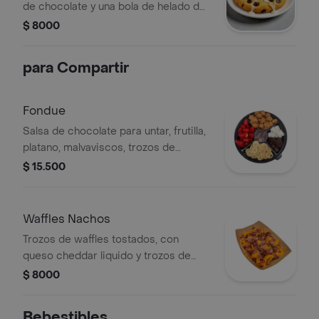
de chocolate y una bola de helado de
vainilla.
$ 8000
para Compartir
Fondue
Salsa de chocolate para untar, frutilla,
platano, malvaviscos, trozos de
brownie , acompañados de nuetros
$ 15.500
waffles tostados.
Waffles Nachos
Trozos de waffles tostados, con
queso cheddar liquido y trozos de
tocino.
$ 8000
Bebestibles