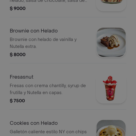
helado, salsa de chocolate, salsa de
frutilla, pirulin, lluvia festival, lluvia de
$ 9000
chocolate, crema chantilly y cere.
Brownie con Helado
Brownie con helado de vainilla y
Nutella extra.
$ 8000
Fresasnut
Fresas con crema chantilly, syrup de
frutilla y Nutella en capas.
$ 7500
Cookies con Helado
Galletón caliente estilo NY con chips