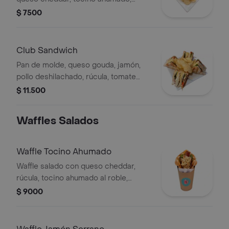
rúcula y tomate cherry, acompañado
$ 7500
de chips de papas.
Club Sandwich
Pan de molde, queso gouda, jamón,
pollo deshilachado, rúcula, tomate
cherry y chips de papas.
$ 11.500
Waffles Salados
Waffle Tocino Ahumado
Waffle salado con queso cheddar,
rúcula, tocino ahumado al roble,
tomate cherry y papas al hilo
$ 9000