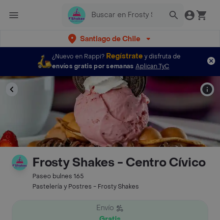
Santiago de Chile
Regístrate
¿Nuevo en Rappi?
y disfruta de
envíos gratis por semanas
Aplican TyC
Frosty Shakes - Centro Cívico
Paseo bulnes 165
Pastelería y Postres - Frosty Shakes
Envío
Gratis