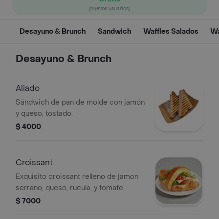
(nuevos usuarios)
Desayuno & Brunch
Sandwich
Waffles Salados
Wa
Desayuno & Brunch
Aliado
Sándwich de pan de molde con jamón
y queso, tostado.
$ 4000
Croissant
Exquisito croissant relleno de jamon
serrano, queso, rucula, y tomate
chery.
$ 7000