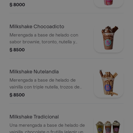
malvavisco, chantilly y salsa de frutilla.
$ 8000
Milkshake Chocoadicto
Merengada a base de helado con
sabor brownie, toronto, nutella y
chantilly.
$ 8500
Milkshake Nutelandia
Merengada a base de helado de
vainilla con triple nutella, trozos de
pirulin y jeringa de 10cc con extra
$ 8500
nutella.
Milkshake Tradicional
Una merengada a base de helado de
vainilla, chocolate o frutilla (elegir un