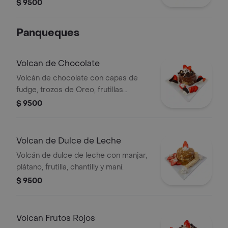
rojos, frutilla, arandanos, chantilly y
$ 9500
helado a eleccion.
Panqueques
Volcan de Chocolate
Volcán de chocolate con capas de
fudge, trozos de Oreo, frutillas
frescas, chantilly y maní.
$ 9500
Volcan de Dulce de Leche
Volcán de dulce de leche con manjar,
plátano, frutilla, chantilly y maní.
$ 9500
Volcan Frutos Rojos