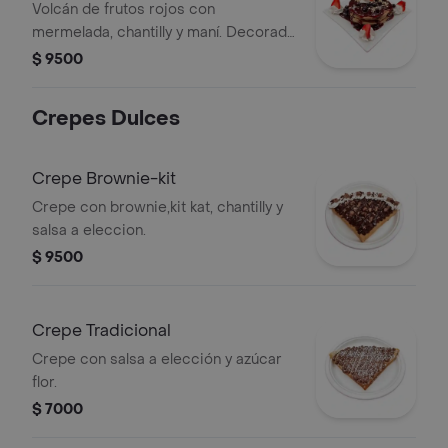
Volcán de frutos rojos con
mermelada, chantilly y maní. Decorado
con fresas y arándanos.
$ 9500
Crepes Dulces
Crepe Brownie-kit
Crepe con brownie,kit kat, chantilly y
salsa a eleccion.
$ 9500
Crepe Tradicional
Crepe con salsa a elección y azúcar
flor.
$ 7000