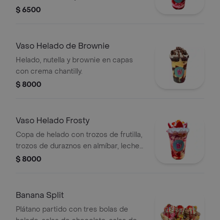
$ 6500
Vaso Helado de Brownie
Helado, nutella y brownie en capas
con crema chantilly.
$ 8000
Vaso Helado Frosty
Copa de helado con trozos de frutilla,
trozos de duraznos en almíbar, leche
condensada, syrope de frutilla y un
$ 8000
fino toque de crema.
Banana Split
Plátano partido con tres bolas de