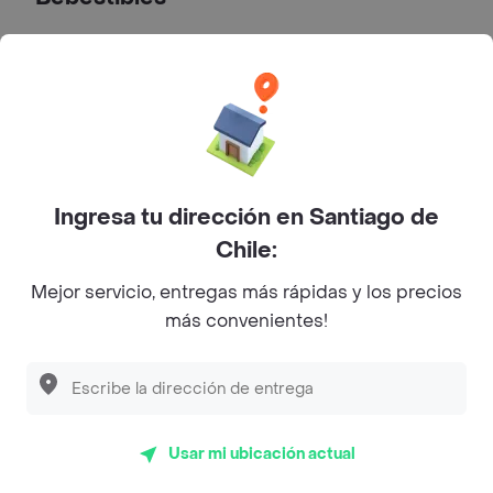
Agua 500Ml
Agua con o sin gas 500ml.
$ 1800
Ingresa tu dirección en Santiago de
Coca-cola 350Ml
Chile:
Coca-cola en lata 500ml con o sin
azucar.
Mejor servicio, entregas más rápidas y los precios
$ 2000
más convenientes!
Sprite 350 ml
Sprite en lata 350 ml .
Usar mi ubicación actual
$ 2000