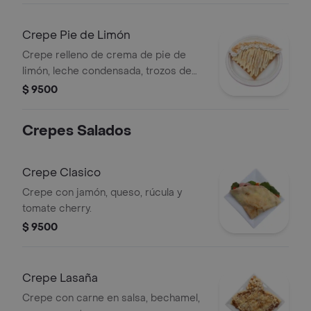
Crepe Pie de Limón
Crepe relleno de crema de pie de
limón, leche condensada, trozos de
galleta de vainilla y chantilly.
$ 9500
Crepes Salados
Crepe Clasico
Crepe con jamón, queso, rúcula y
tomate cherry.
$ 9500
Crepe Lasaña
Crepe con carne en salsa, bechamel,