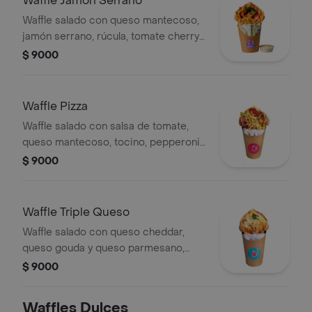
Waffle Jamón Serrano
Waffle salado con queso mantecoso,
jamón serrano, rúcula, tomate cherry
y papas al hilo
$ 9000
Waffle Pizza
Waffle salado con salsa de tomate,
queso mantecoso, tocino, pepperoni,
maíz, tomate cherry y rúcula.
$ 9000
Waffle Triple Queso
Waffle salado con queso cheddar,
queso gouda y queso parmesano,
rúcula, tomate cherry y papas al hilo.
$ 9000
Waffles Dulces