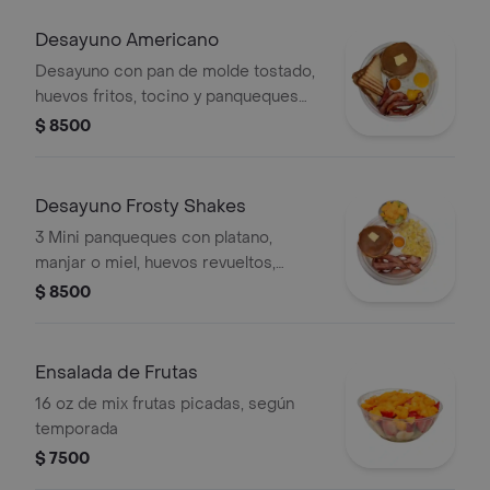
Desayuno Americano
Desayuno con pan de molde tostado,
huevos fritos, tocino y panqueques
con miel.
$ 8500
Desayuno Frosty Shakes
3 Mini panqueques con platano,
manjar o miel, huevos revueltos,
tocino y mini ensalada de frutas. .
$ 8500
Ensalada de Frutas
16 oz de mix frutas picadas, según
temporada
$ 7500