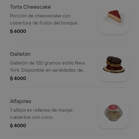
Torta Cheescake
Porción de cheesecake con
cobertura de frutos del bosque.
$ 6000
Galletón
Galletón de 120 gramos estilo New
York. Disponible en variedades de
chocolate, chips y red velvet.
$ 4000
Alfajores
7 alfajores rellenos de manjar,
cubiertos con coco.
$ 4000