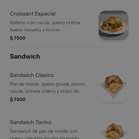
Croissant Especial
Relleno con rucula, queso crema,
huevo revuelto y tocino.
$ 7500
Sandwich
Sandwich Clasico
Pan de molde, queso gouda, jamón,
rúcula, tomate cherry y chips de
papas.
$ 7500
Sandwich Tocino
Sandwich de pan de molde con
queso cheddar, tocino ahumado,