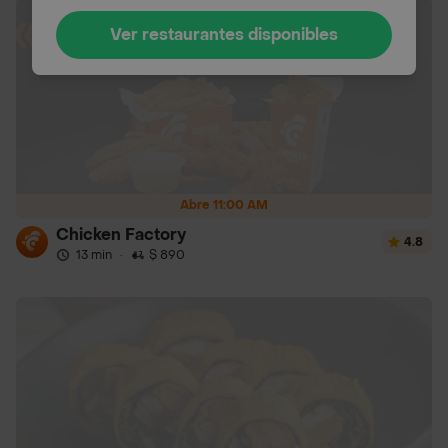
Ver restaurantes disponibles
Abre 11:00 AM
Chicken Factory
4.8
13 min
·
$ 890