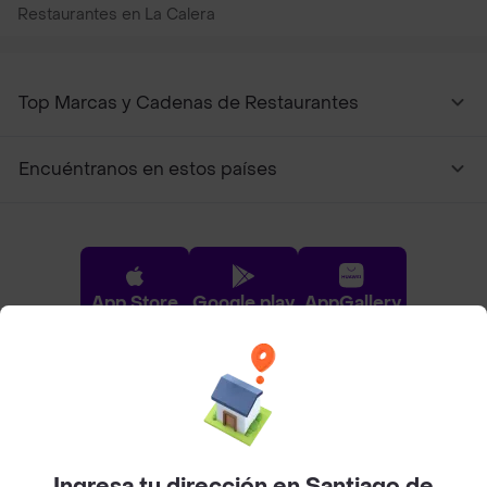
Restaurantes en La Calera
Top Marcas y Cadenas de Restaurantes
Encuéntranos en estos países
App Store
Google play
AppGallery
Pide tu comida favorita cerca de ti
Categorías