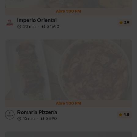
Abre 1:00 PM
Imperio Oriental
3.9
20 min
·
$ 1690
Abre 1:00 PM
Romaria Pizzería
4.8
15 min
·
$ 890