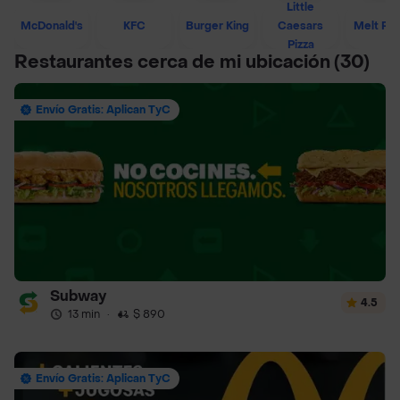
Little
McDonald's
KFC
Burger King
Caesars
Melt Piz
Pizza
Restaurantes cerca de mi ubicación
(30)
Envío Gratis: Aplican TyC
Subway
4.5
13 min
·
$ 890
Envío Gratis: Aplican TyC