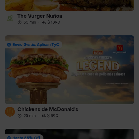
The Vurger Ñuñoa
30 min
·
$ 1890
Envío Gratis: Aplican TyC
Chickens de McDonald's
25 min
·
$ 890
Hasta 55% Off