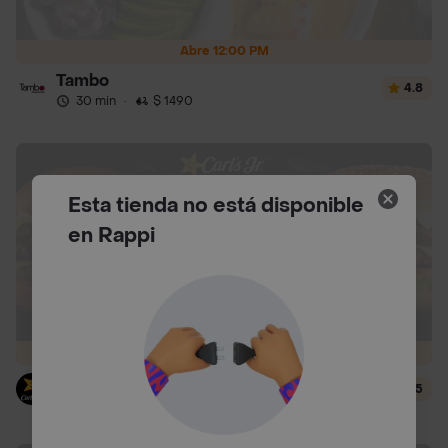
Abre 12:00 PM
Tambo
4.8
30 min
·
$ 1490
Esta tienda no está disponible
en Rappi
Abre 10:00 AM
Carl's Jr.
4.5
13 min
·
$ 690