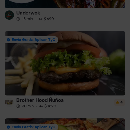
Underwok
15 min
·
$ 690
Envío Gratis: Aplican TyC
Brother Hood Ñuñoa
4
30 min
·
$ 1890
Envío Gratis: Aplican TyC