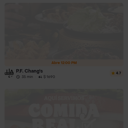
Abre 12:00 PM
P.F. Chang's
4.7
35 min
·
$ 1690