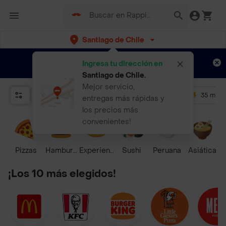
Santiago de Chile
Regístrate
¿Nuevo en Rappi?
y disfruta de
Ingresa tu dirección en
envíos gratis por semanas
Aplican TyC
Santiago de Chile
.
Mejor servicio,
Relevancia
Promos
+ 4.5
35 mins
entregas más rápidas y
los precios más
convenientes!
Pizzas
Hamburguesa
Experiencias Culinarias
Sushi
Peruana
Asiática
P
¡Los 10 más elegidos!