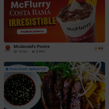
Mcdonald's Postre
4.8
13 min
·
$ 890
Envío Gratis: Aplican TyC