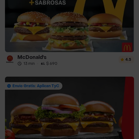
McDonald's
4.5
13 min
·
$ 690
Envío Gratis: Aplican TyC