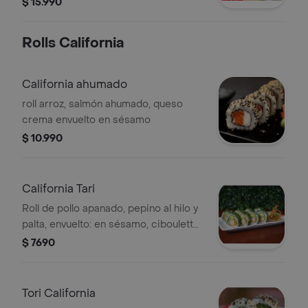
$ 15.990
crema, cebollín, envuelto en panko. + 5
croquetas de salmón acompañada de
Rolls California
salsa tártara de la casa + 2 bebida de
220 ml. incluye: wasabi jengibre, 2
palitos, 1 soya y 1 teriyaki.
California ahumado
roll arroz, salmón ahumado, queso
crema envuelto en sésamo
$ 10.990
California Tari
Roll de pollo apanado, pepino al hilo y
palta, envuelto: en sésamo, ciboulette
o masago, con salsa tari
$ 7690
Tori California