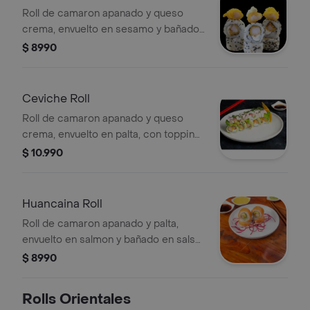
Roll de camaron apanado y queso
crema, envuelto en sesamo y bañado
en salsa fuji
$ 8990
Ceviche Roll
Roll de camaron apanado y queso
crema, envuelto en palta, con topping
de cevichen y bañado en salsa
$ 10.990
acevichada
Huancaina Roll
Roll de camaron apanado y palta,
envuelto en salmon y bañado en salsa
huancaína
$ 8990
Rolls Orientales