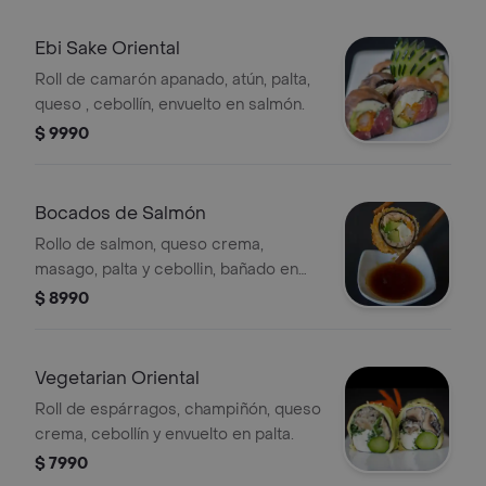
Ebi Sake Oriental
Roll de camarón apanado, atún, palta,
queso , cebollín, envuelto en salmón.
$ 9990
Bocados de Salmón
Rollo de salmon, queso crema,
masago, palta y cebollin, bañado en
salsa fuji y salsa teriyaki. 8 unidades.
$ 8990
Vegetarian Oriental
Roll de espárragos, champiñón, queso
crema, cebollín y envuelto en palta.
$ 7990