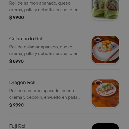
Roll de salmon apanado, queso
crema, palta y cebollin, envuelto en
palta, bañado en salsa acevichada
$ 9900
Calamardo Roll
Roll de calamar apanado, queso
crema, palta y cebollin, envuelto en
salmon, con topping de anillas de
$ 8990
calamar y salsa spicy
Dragón Roll
Roll de camaron apanado, queso
crema y cebollin, envuelto en palta,
con topping de kanikama y wakame,
$ 9990
bañado en salsa fuji y teriyaki
Fuji Roll