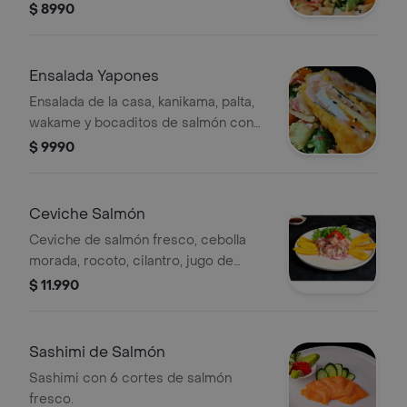
nuestra deliciosa salsa spicy y fuji.
$ 8990
Ensalada Yapones
Ensalada de la casa, kanikama, palta,
wakame y bocaditos de salmón con
queso crema por dentro.
$ 9990
Ceviche Salmón
Ceviche de salmón fresco, cebolla
morada, rocoto, cilantro, jugo de
limón fresco, acompañado de chips
$ 11.990
de plátanos.
Sashimi de Salmón
Sashimi con 6 cortes de salmón
fresco.