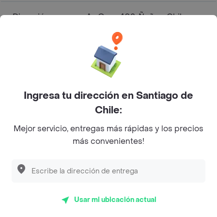
Dirección
Av. Ossa 402, Ñuñoa, Chile
Especialidad
Sushi
Rating
4.4
Ingresa tu dirección en Santiago de
Gohan tori + bebida 220cc
Chile:
cuesta $ 11.490
Tori on fire + spring roll
Mejor servicio, entregas más rápidas y los precios
cuesta $ 17.990
más convenientes!
Promo 30 Piezas
Cuanto sale?
Vegetariana cuesta $
22.000
Promoción 30 Piezas Exotic
cuesta $ 27.990
Promoción 30 Piezas Sushi
Usar mi ubicación actual
cuesta $ 27.990