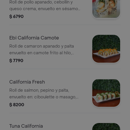
Roll de pollo apanado, cebollín y
queso crema, envuelto en sésamo
negro y blanco.
$ 6790
Ebi California Camote
Roll de camaron apanado y palta
envuelto en camote frito al hilo,
acompañado con salsa tari
$ 7790
California Fresh
Roll de salmon, pepino y palta,
envuelto en: ciboulette o masago,
acompañado con salsa huancaína
$ 8200
Tuna California