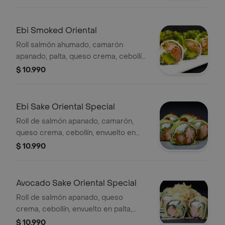
acevichada.
Ebi Smoked Oriental
Roll salmón ahumado, camarón
apanado, palta, queso crema, cebollín,
envuelto en queso con topping de
$ 10.990
wakame.
Ebi Sake Oriental Special
Roll de salmón apanado, camarón,
queso crema, cebollín, envuelto en
palta.
$ 10.990
Avocado Sake Oriental Special
Roll de salmón apanado, queso
crema, cebollín, envuelto en palta,
bañado en salsa fuji y teriyaki con
$ 10.990