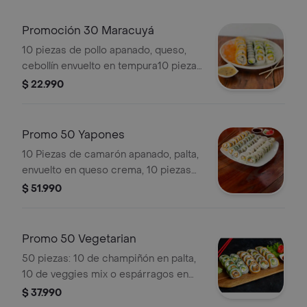
palta envuelto en salmón. .
Promoción 30 Maracuyá
10 piezas de pollo apanado, queso,
cebollín envuelto en tempura10 piezas
de camarón apanado, palta, envuelto
$ 22.990
en ciboulette10 piezas de hosomaki
de queso y palta acompañado de 1
salsa de maracuyá, 2 salsa soya, 1
Promo 50 Yapones
teriyaki, 2 palitos, 1 wasabi/jengibre
10 Piezas de camarón apanado, palta,
envuelto en queso crema, 10 piezas
de kanikama apanada, queso crema,
$ 51.990
envuelto en palta, 10 piezas de
champiñón, palta, envuelto en
ciboulette. 10 piezas de pollo, palta,
Promo 50 Vegetarian
envuelto en sésamo, 10 piezas de
50 piezas: 10 de champiñón en palta,
pollo, queso crema, cebollín, envuelto
10 de veggies mix o espárragos en
en panko. acompañado de salsa
plátano, 10 de champiñón en panko, 10
$ 37.990
acevichada.incluye 3 palitos, 3 soya, 2
de palmito ciboulette, 10 de veggies