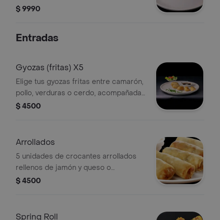
$ 9990
Entradas
Gyozas (fritas) X5
Elige tus gyozas fritas entre camarón,
pollo, verduras o cerdo, acompañadas
de nuestra salsa de soya especial.
$ 4500
Arrollados
5 unidades de crocantes arrollados
rellenos de jamón y queso o
primavera
$ 4500
Spring Roll