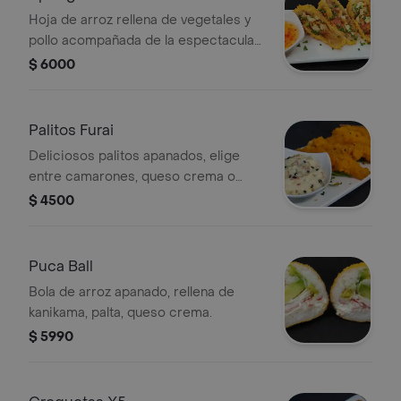
Hoja de arroz rellena de vegetales y
pollo acompañada de la espectacular
salsa spring (4 cortes)
$ 6000
Palitos Furai
Deliciosos palitos apanados, elige
entre camarones, queso crema o
queso mozzarella, acompañados de
$ 4500
nuestra salsa tártara especial.
Puca Ball
Bola de arroz apanado, rellena de
kanikama, palta, queso crema.
$ 5990