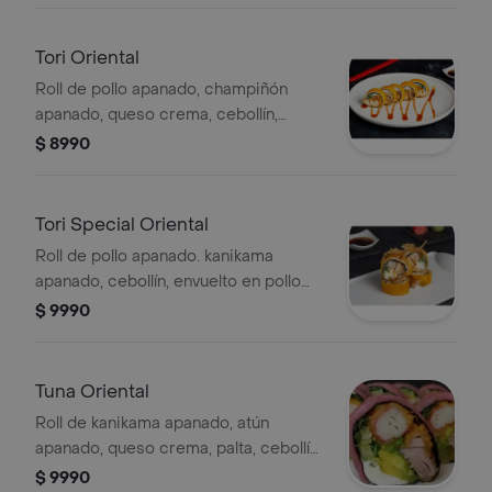
Tori Oriental
Roll de pollo apanado, champiñón
apanado, queso crema, cebollín,
envuelto en pollo apanado.
$ 8990
Tori Special Oriental
Roll de pollo apanado. kanikama
apanado, cebollín, envuelto en pollo
apanado, con topping de papas hilo
$ 9990
bañado en salsa spicy
Tuna Oriental
Roll de kanikama apanado, atún
apanado, queso crema, palta, cebollín
envuelto en atún, bañado en salsa
$ 9990