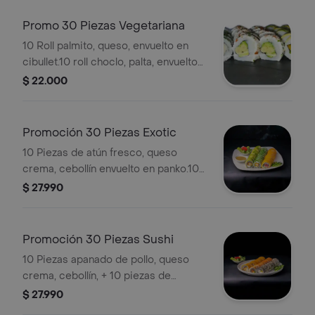
arroz rellena de vegetales y pollo
acompañada de la espectacular salsa
Promo 30 Piezas Vegetariana
spring (4 cortes)
10 Roll palmito, queso, envuelto en
cibullet.10 roll choclo, palta, envuelto
en queso topping almendras.10 roll de
$ 22.000
melocotón,queso,palta,env. en palta.
Promoción 30 Piezas Exotic
10 Piezas de atún fresco, queso
crema, cebollín envuelto en panko.10
piezas de pollo apanado, queso
$ 27.990
crema, palta envuelto en ciboulette.10
piezas de camarón apanado, queso,
cebollín, envuelto en palta.
Promoción 30 Piezas Sushi
acompañado de crema de rocoto, 2
10 Piezas apanado de pollo, queso
palitos, wasabi y jengibre, 2 soya, 1
crema, cebollín, + 10 piezas de
teriyaki.(no se aceptan cambios).
kanikama, queso crema, palta envuelto
$ 27.990
en sésamo + 10 piezas de salmón,