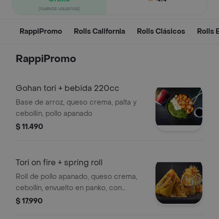
(nuevos usuarios)
RappiPromo
Rolls California
Rolls Clásicos
Rolls 
RappiPromo
Gohan tori + bebida 220cc
Base de arroz, queso crema, palta y
cebollin, pollo apanado
$ 11.490
Tori on fire + spring roll
Roll de pollo apanado, queso crema,
cebollín, envuelto en panko, con
topping de papas al hilo, bañado en
$ 17.990
salsa fuji y salsa de teriyaki + Hoja de