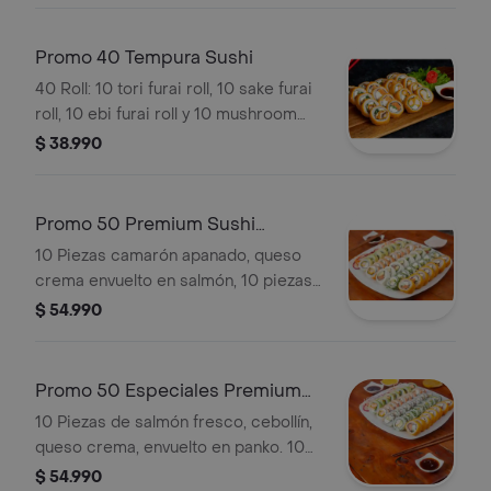
teriyaki, wasabi jengibre.
tempura.
Promo 40 Tempura Sushi
40 Roll: 10 tori furai roll, 10 sake furai
roll, 10 ebi furai roll y 10 mushroom
furai roll.
$ 38.990
Promo 50 Premium Sushi
(Acevichada)
10 Piezas camarón apanado, queso
crema envuelto en salmón, 10 piezas
camarón apanado, queso crema,
$ 54.990
envuelto en palta, bañado en salsa
acevichada. 10 piezas de salmón,
queso crema, cebollín envuelto en
Promo 50 Especiales Premium
panko, rolls de kanikama, queso
(Huancaina)
10 Piezas de salmón fresco, cebollín,
crema, palta, envuelto en ciboulette,
queso crema, envuelto en panko. 10
10 piezas de salmón fresco, palta
piezas de salmón fresco, queso
$ 54.990
envuelto en queso