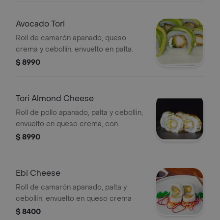
Avocado Tori
Roll de camarón apanado, queso
crema y cebollín, envuelto en palta.
$ 8990
Tori Almond Cheese
Roll de pollo apanado, palta y cebollin,
envuelto en queso crema, con
topping de almendras y ciboulette
$ 8990
Ebi Cheese
Roll de camarón apanado, palta y
cebollin, envuelto en queso crema
$ 8400