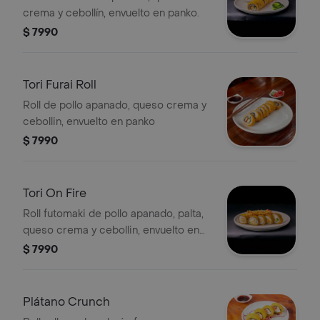
crema y cebollín, envuelto en panko.
$ 7990
Tori Furai Roll
Roll de pollo apanado, queso crema y
cebollin, envuelto en panko
$ 7990
Tori On Fire
Roll futomaki de pollo apanado, palta,
queso crema y cebollin, envuelto en
panko, con topping de papas al hilo,
$ 7990
bañado en salsa fuji y teriyaki
Plátano Crunch