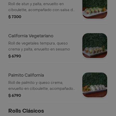
Roll de atun y palta, envuelto en
ciboulette, acompañado con salsa de
rocoto
$ 7300
California Vegetariano
Roll de vegetales tempura, queso
crema y palta, envuelto en sesamo
$ 6790
Palmito California
Roll de palmito y queso crema,
envuelto en ciboulette, acompañado
con salsa cilantro acevichada
$ 6790
Rolls Clásicos