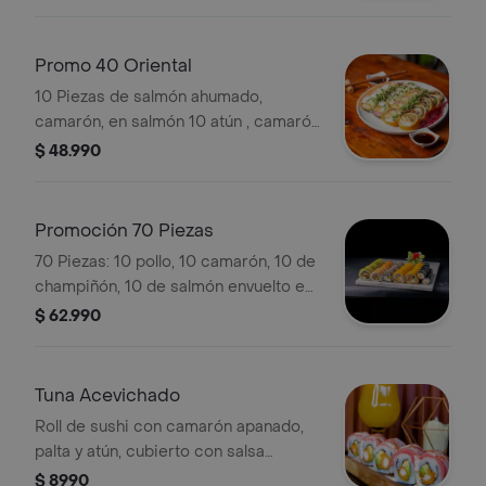
crema, cebollín, envuelto en palta. 10
crema.acompañado de salsa
piezas de camarón, queso crema,
acevichada incluye 3 palitos, 3 soyas,
cebollín, envuelto en salmón, 10 piezas
Promo 40 Oriental
2 teriyaki, wasabi y jengibre.
de pollo, queso crema, palta, envuelto
10 Piezas de salmón ahumado,
en ciboulette.10 piezas de kanikama,
camarón, en salmón 10 atún , camarón
palta, queso crema, envuelto en
en palta. 10 tori champiñon en panko
$ 48.990
sésamo. acompañado de salsa
10 de salmón en queso crema
huancaína. incluye: 3 palitos, 3 soya, 2
topping wakame.
teriyaki, .
Promoción 70 Piezas
70 Piezas: 10 pollo, 10 camarón, 10 de
champiñón, 10 de salmón envuelto en
salmón, 10 kanikama, 10 hosomaki
$ 62.990
kani, 10 hosomaki pollo.
Tuna Acevichado
Roll de sushi con camarón apanado,
palta y atún, cubierto con salsa
acevichada.
$ 8990