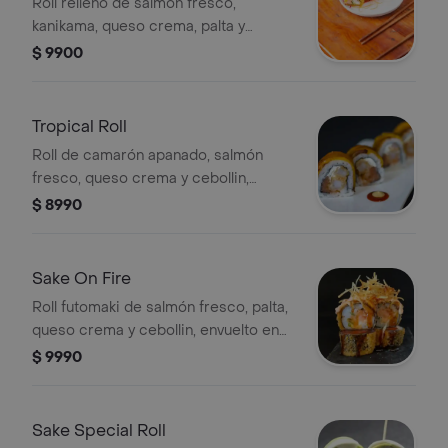
Roll relleno de salmón fresco,
kanikama, queso crema, palta y
cebollin, envuelto en platano apanado
$ 9900
en panko (sin arroz)
Tropical Roll
Roll de camarón apanado, salmón
fresco, queso crema y cebollin,
envuelto en plátano frito
$ 8990
Sake On Fire
Roll futomaki de salmón fresco, palta,
queso crema y cebollin, envuelto en
panko, con topping de papas al hilo,
$ 9990
bañado en salsa spicy y teriyaki
Sake Special Roll