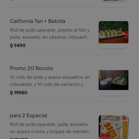
California Tari + Bebida
Roll de pollo apanado, pepino al hilo y
palta, envuelto: en sésamo, ciboulette
o masago, con salsa tari + bebida
$ 9490
220cc
Promo 20 Rocoto
10 rolls de pollo y queso envueltos en
ciboulette, y 10 rolls de camarón y
cebollín envueltos en palta,
$ 19.980
acompañados de salsa rocoto.
para 2 Especial
Roll de pollo apanado, palta, envuelto
en queso crema y toques de merkén
+ roll de camarón apanado, queso