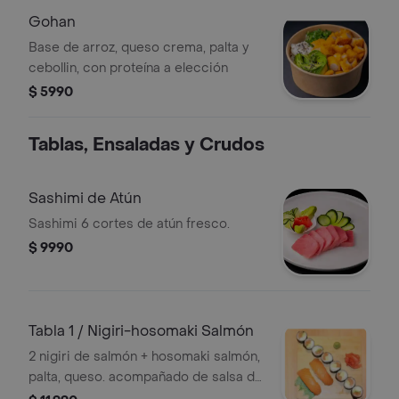
Gohan
Base de arroz, queso crema, palta y
cebollin, con proteína a elección
$ 5990
Tablas, Ensaladas y Crudos
Sashimi de Atún
Sashimi 6 cortes de atún fresco.
$ 9990
Tabla 1 / Nigiri-hosomaki Salmón
2 nigiri de salmón + hosomaki salmón,
palta, queso. acompañado de salsa de
soya, wasabi y jengibre.