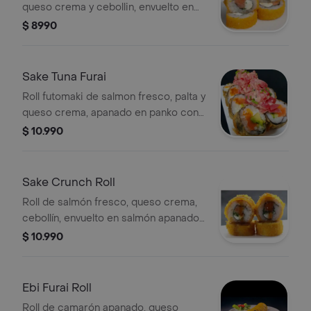
queso crema y cebollin, envuelto en
tempura
$ 8990
Sake Tuna Furai
Roll futomaki de salmon fresco, palta y
queso crema, apanado en panko con
toppin de atun y salsa spicy
$ 10.990
Sake Crunch Roll
Roll de salmón fresco, queso crema,
cebollín, envuelto en salmón apanado
en panko.
$ 10.990
Ebi Furai Roll
Roll de camarón apanado, queso