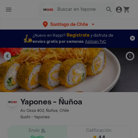
Santiago de Chile
Regístrate
¿Nuevo en Rappi?
y disfruta de
envíos gratis por semanas
Aplican TyC
Yapones - Ñuñoa
Av. Ossa 402, Ñuñoa, Chile
Sushi - Yapones
Envío
Calificación
Gratis
4.4