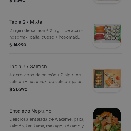
$ 11.990
Tabla 2 / Mixta
2 nigiri de salmón + 2 nigiri de atún +
hosomaki palta, queso + hosomaki
salmón, palta, queso. acompañado de
$ 14.990
salsa de soya, wasabi y jengibre.
Tabla 3 / Salmón
4 enrollados de salmón + 2 nigiri de
salmón + hosomaki de salmón, palta,
queso. acompañado de soya, wasabi
$ 20.990
y jengibre.
Ensalada Neptuno
Deliciosa ensalada de wakame, palta,
salmón, kanikama, masago, sésamo y