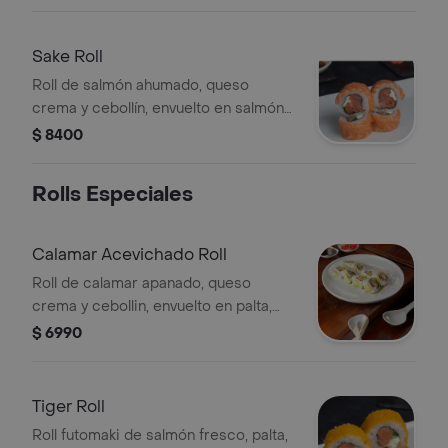
Sake Roll
Roll de salmón ahumado, queso
crema y cebollín, envuelto en salmón
fresco.
$ 8400
Rolls Especiales
Calamar Acevichado Roll
Roll de calamar apanado, queso
crema y cebollin, envuelto en palta,
bañado en salsa acevichada
$ 6990
Tiger Roll
Roll futomaki de salmón fresco, palta,