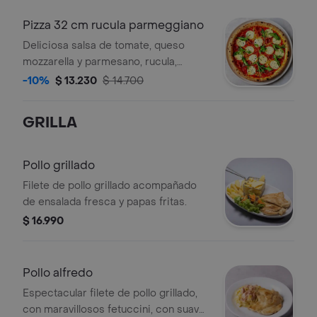
Pizza 32 cm rucula parmeggiano
Deliciosa salsa de tomate, queso
mozzarella y parmesano, rucula,
prosciutto y oregano, en masa a la
-10%
$ 13.230
$ 14.700
piedra.
GRILLA
Pollo grillado
Filete de pollo grillado acompañado
de ensalada fresca y papas fritas.
$ 16.990
Pollo alfredo
Espectacular filete de pollo grillado,
con maravillosos fetuccini, con suave