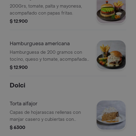
200Grs, tomate, palta y mayonesa,
acompañado con papas fritas.
$ 12.900
Hamburguesa americana
Hamburguesa de 200 gramos con
tocino, queso y tomate, acompañada
de papas fritas.
$ 12.900
Dolci
Torta alfajor
Capas de hojarascas rellenas con
manjar casero y cubiertas con
merengue
$ 6300