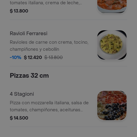
tomates italiana, crema de leche,
mozzarella, orégano y albahaca
$ 13.800
Ravioli Ferraresi
Ravioles de carne con crema, tocino,
champiñones y cebollín
-10%
$ 12.420
$ 13.800
Pizzas 32 cm
4 Stagioni
Pizza con mozzarella italiana, salsa de
tomates, champiñones, aceitunas
negras, jamón cocido, salame y
$ 14.500
orégano.