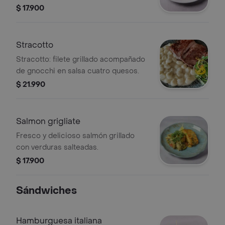
salsa blanca, jamón cocido y queso
$ 17.900
parmesano .
Stracotto
Stracotto: filete grillado acompañado
de gnocchi en salsa cuatro quesos.
$ 21.990
Salmon grigliate
Fresco y delicioso salmón grillado
con verduras salteadas.
$ 17.900
Sándwiches
Hamburguesa italiana