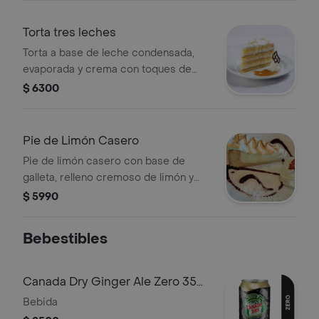
Torta tres leches
Torta a base de leche condensada,
evaporada y crema con toques de
vainilla y cubierta de merengue
$ 6300
Pie de Limón Casero
Pie de limón casero con base de
galleta, relleno cremoso de limón y
merengue dorado.
$ 5990
Bebestibles
Canada Dry Ginger Ale Zero 350
ml
Bebida