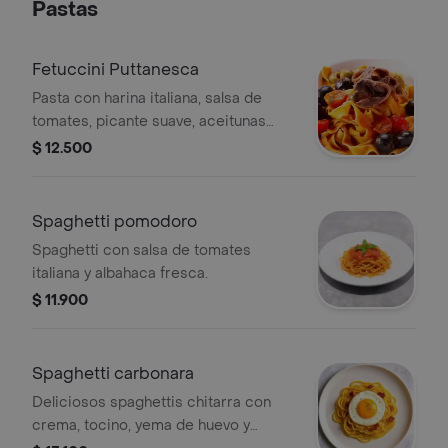
Pastas
Fetuccini Puttanesca
Pasta con harina italiana, salsa de
tomates, picante suave, aceitunas
verdes y negras, anchoas, alcaparras
$ 12.500
y perejil
Spaghetti pomodoro
Spaghetti con salsa de tomates
italiana y albahaca fresca.
$ 11.900
Spaghetti carbonara
Deliciosos spaghettis chitarra con
crema, tocino, yema de huevo y