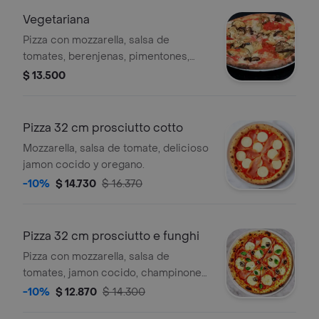
Vegetariana
Pizza con mozzarella, salsa de
tomates, berenjenas, pimentones,
zapallo italiano, tomates, choclo y
$ 13.500
orégano.
Pizza 32 cm prosciutto cotto
Mozzarella, salsa de tomate, delicioso
jamon cocido y oregano.
-10%
$ 14.730
$ 16.370
Pizza 32 cm prosciutto e funghi
Pizza con mozzarella, salsa de
tomates, jamon cocido, champinones
y oregano.
-10%
$ 12.870
$ 14.300