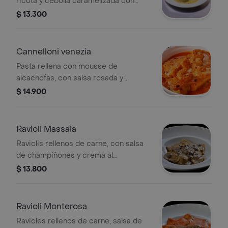
ricota y cebolla caramelizada con
salsa burro e salvia (mantequilla, salvia
$ 13.300
y parmesano)
Cannelloni venezia
Pasta rellena con mousse de
alcachofas, con salsa rosada y
camarones
$ 14.900
Ravioli Massaia
Raviolis rellenos de carne, con salsa
de champiñones y crema al
parmesano
$ 13.800
Ravioli Monterosa
Ravioles rellenos de carne, salsa de