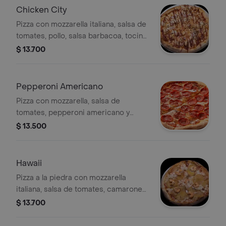
Chicken City
Pizza con mozzarella italiana, salsa de
tomates, pollo, salsa barbacoa, tocino
y orégano.
$ 13.700
Pepperoni Americano
Pizza con mozzarella, salsa de
tomates, pepperoni americano y
orégano.
$ 13.500
Hawaii
Pizza a la piedra con mozzarella
italiana, salsa de tomates, camarones,
piña caramelo grill y orégano.
$ 13.700