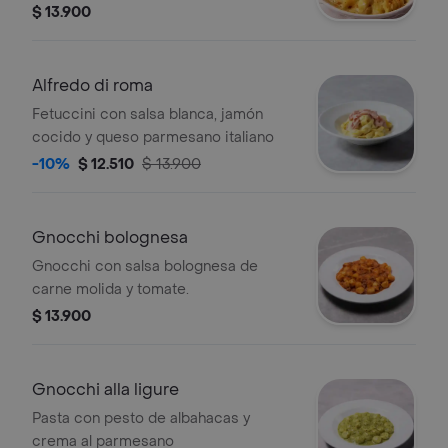
gratinados
$ 13.900
Alfredo di roma
Fetuccini con salsa blanca, jamón
cocido y queso parmesano italiano
-10%
$ 12.510
$ 13.900
Gnocchi bolognesa
Gnocchi con salsa bolognesa de
carne molida y tomate.
$ 13.900
Gnocchi alla ligure
Pasta con pesto de albahacas y
crema al parmesano