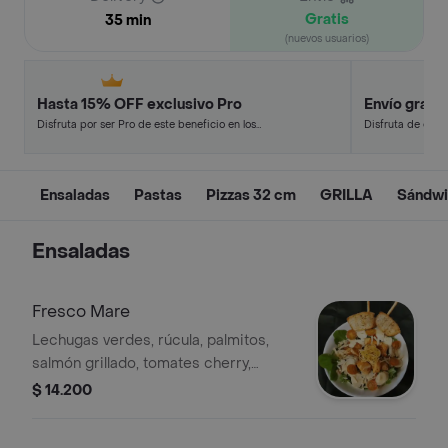
Gratis
35 min
(nuevos usuarios)
Hasta 15% OFF exclusivo Pro
Envío gratis
Disfruta por ser Pro de este beneficio en los
Disfruta de este
restaurantes y tiendas más top.
pagando con mét
Ensaladas
Pastas
Pizzas 32 cm
GRILLA
Sándw
Ensaladas
Fresco Mare
Lechugas verdes, rúcula, palmitos,
salmón grillado, tomates cherry,
ralladura de limón y parmesano
$ 14.200