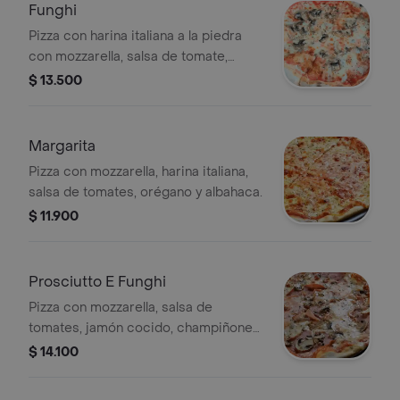
Funghi
Pizza con harina italiana a la piedra
con mozzarella, salsa de tomate,
champiñones y orégano.
$ 13.500
Margarita
Pizza con mozzarella, harina italiana,
salsa de tomates, orégano y albahaca.
$ 11.900
Prosciutto E Funghi
Pizza con mozzarella, salsa de
tomates, jamón cocido, champiñones
y orégano
$ 14.100