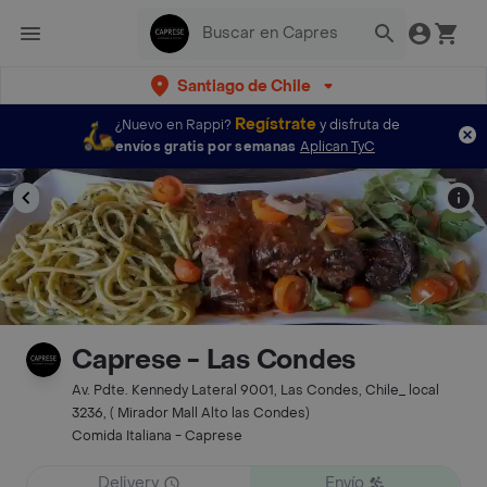
Santiago de Chile
Regístrate
¿Nuevo en Rappi?
y disfruta de
envíos gratis por semanas
Aplican TyC
Caprese - Las Condes
Av. Pdte. Kennedy Lateral 9001, Las Condes, Chile_ local
3236, ( Mirador Mall Alto las Condes)
Comida Italiana - Caprese
Delivery
Envío