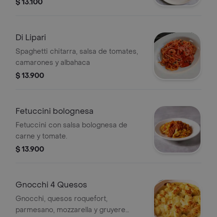
pimienta negra.
$ 13.100
Di Lipari
Spaghetti chitarra, salsa de tomates,
camarones y albahaca
$ 13.900
Fetuccini bolognesa
Fetuccini con salsa bolognesa de
carne y tomate.
$ 13.900
Gnocchi 4 Quesos
Gnocchi, quesos roquefort,
parmesano, mozzarella y gruyere