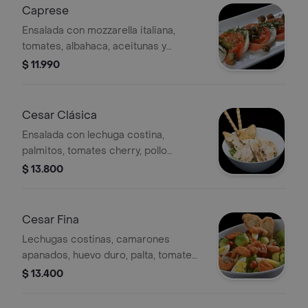
Caprese
Ensalada con mozzarella italiana,
tomates, albahaca, aceitunas y
focaccia italiana
$ 11.990
Cesar Clásica
Ensalada con lechuga costina,
palmitos, tomates cherry, pollo
grillado y reggianito
$ 13.800
Cesar Fina
Lechugas costinas, camarones
apanados, huevo duro, palta, tomate
cherry, crutones de focaccia y
$ 13.400
reggianito