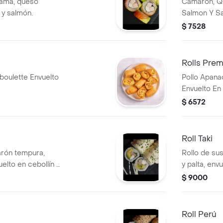
kama, queso
Camaron, Qu
 y salmón.
Salmon Y Sa
Fritos.
$ 7528
Rolls Pre
boulette Envuelto
Pollo Apana
Envuelto En 
$ 6572
Roll Taki
arón tempura,
Rollo de su
elto en cebollín y
y palta, env
$ 9000
Roll Perú