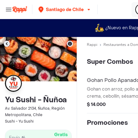
Santiago de Chile
¿Nuevo en Rap
Rappi
Restaurantes a Dom
Super Combos
Gohan Pollo Apanad
Gohan con arroz, pollo
crema, cebollín, sésamo 
Yu Sushi - Ñuñoa
bebida.
$ 14.000
Av. Salvador 2134, Ñuñoa, Región
Metropolitana, Chile
Sushi - Yu Sushi
Promociones
Gratis
Envío