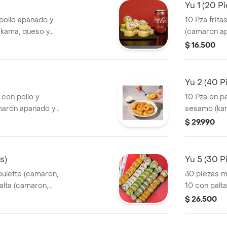
Yu 1 (20 P
 pollo apanado y
10 Pza frita
nikama, queso y
(camaron ap
$ 16.500
Yu 2 (40 P
s con pollo y
10 Pza en palta
amarón apanado y
sesamo (kanika
fritas (kanikam
$ 29.990
fritas (pollo
s)
Yu 5 (30 P
ulette (camaron,
30 piezas mi
alta (camaron,
10 con palta
queso crema (pollo
con queso c
$ 26.500
o,
cebollín).