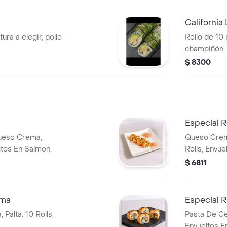
California 
ura a elegir, pollo
Rollo de 10 
champiñón, 
$ 8300
Especial R
ueso Crema,
Queso Crema
eltos En Salmon.
Rolls, Envue
$ 6811
ama
Especial R
Palta. 10 Rolls,
Pasta De Cen
Envueltos E