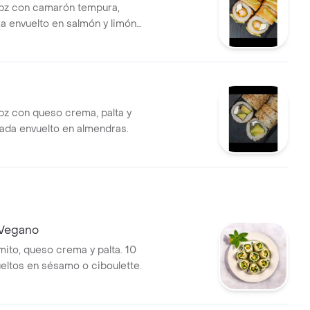
 pz con camarón tempura,
 envuelto en salmón y limón
 pz con queso crema, palta y
ada envuelto en almendras.
 Vegano
mito, queso crema y palta. 10
ueltos en sésamo o ciboulette.