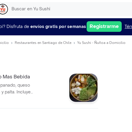
Registrarme
pi?
Disfruta de
envíos gratis por semanas
Tér
icilio
Restaurantes en Santiago de Chile
Yu Sushi - Ñuñoa a Domicilio
o Mas Bebida
 apanado, queso
y palta. Incluye