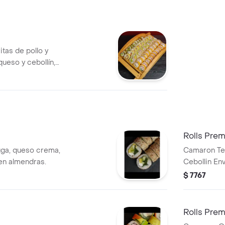
crema, alme
panko bañad
cilantro)10 
champiñon e
itas de pollo y
en salsa ac
ueso y cebollín,
n pollo y queso,
bollín, 10
n kanikama y
Rolls Pre
uga, queso crema,
Camaron Te
 en almendras.
Cebollin Env
Acevichada. 
$ 7767
Rolls Prem