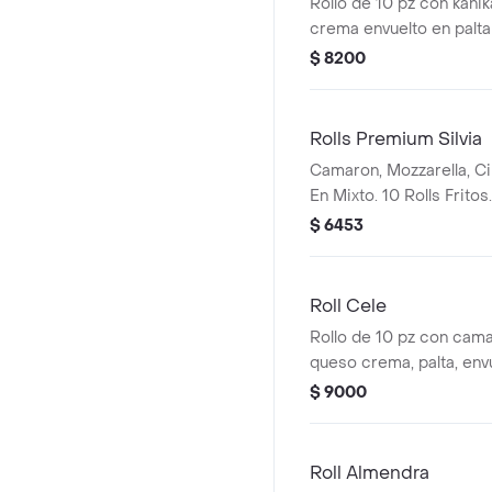
Rollo de 10 pz con kani
crema envuelto en palta
$ 8200
Rolls Premium Silvia
Camaron, Mozzarella, Ci
En Mixto. 10 Rolls Fritos.
$ 6453
Roll Cele
Rollo de 10 pz con cam
queso crema, palta, envu
salsa acevichada.
$ 9000
Roll Almendra