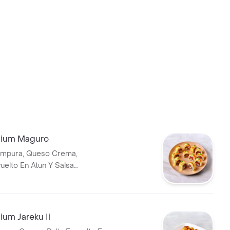
ndras tostadas envuelto en
o con salsa acevichada
pza betarraga (palta,
nvuelto en betarraga bañado
evichada).
mium Maguro
mpura, Queso Crema,
uelto En Atun Y Salsa
10 Rolls Fritos.
ium Jareku Ii