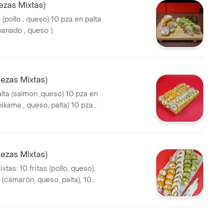
iezas Mixtas)
s (pollo , queso) 10 pza en palta
anado , queso ).
iezas Mixtas)
 (salmon ,queso) 10 pza en
ma , queso, palta) 10 pza
a, queso , cebollin) 10 pza
, queso).
iezas Mixtas)
xtas: 10 fritas (pollo, queso),
 (camarón, queso, palta), 10
rema (pollo apanado,