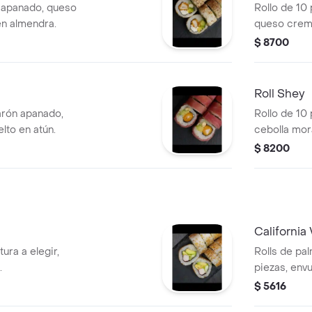
o apanado, queso
Rollo de 10
en almendra.
queso crema
de pica.
$ 8700
Roll Shey
arón apanado,
Rollo de 10
elto en atún.
cebolla mor
$ 8200
California
ura a elegir,
Rolls de pal
.
piezas, env
$ 5616