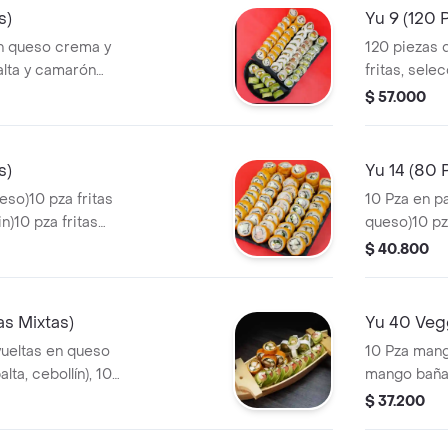
s)
Yu 9 (120 
on queso crema y
120 piezas d
alta y camarón
fritas, sele
 salmón y palta,
$ 57.000
o y palta, 10 fritas
 10 fritas con
s)
Yu 14 (80 
ueso)10 pza fritas
10 Pza en p
n)10 pza fritas
queso)10 pza en queso (pollo apa
as (palmito,
cebollin)10
$ 40.800
ikama, queso,
queso, palt
queso, palta
pza fritas (
as Mixtas)
Yu 40 Vegg
fritas (kani
vueltas en queso
10 Pza mang
fritas (cam
ta, cebollín), 10
mango baña
ón, queso, palta,
pza guacamol
$ 37.200
en panko (pollo
salsa de g
, salsa huancaína).
molidos)10 