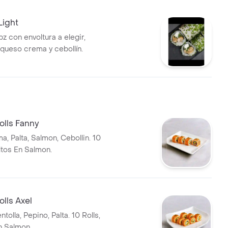
Light
pz con envoltura a elegir,
queso crema y cebollín.
olls Fanny
, Palta, Salmon, Cebollin. 10
ltos En Salmon.
olls Axel
tolla, Pepino, Palta. 10 Rolls,
n Salmon.