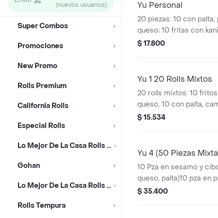
Yu Personal
(nuevos usuarios)
20 piezas: 10 con palta,
Super Combos
queso; 10 fritas con ka
cebollín.
$ 17.800
Promociones
New Promo
Yu 1 20 Rolls Mixtos
Rolls Premium
20 rolls mixtos: 10 frito
queso, 10 con palta, c
California Rolls
queso.
$ 15.534
Especial Rolls
Lo Mejor De La Casa Rolls Sin Arroz
Yu 4 (50 Piezas Mixta
Gohan
10 Pza en sesamo y cibo
queso, palta)10 pza en p
Lo Mejor De La Casa Rolls Nikkei
queso, palta)10 pza en 
$ 35.400
apanado, cebollin)10 pza fritas (poll
Rolls Tempura
queso)10 pza fritas (kanikama, queso,