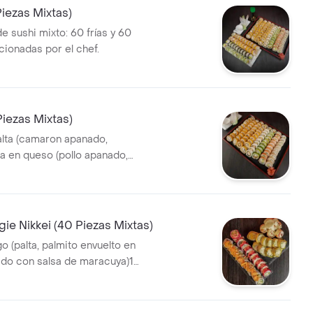
Piezas Mixtas)
e sushi mixto: 60 frías y 60
ccionadas por el chef.
Piezas Mixtas)
alta (camaron apanado,
nado,
 pza en sesamo (kanikama,
a)10 pza en salmon (camaron,
)10 pza fritas (pollo ,queso)10
pollo,queso, cebollin)10 pza
ie Nikkei (40 Piezas Mixtas)
kama, queso, cebollin)10 pza
o (palta, palmito envuelto en
aron apanado, queso).
do con salsa de maracuya)10
e (palta, pepino bañado con
uacamole con nachos
pza panko ( pimenton, queso