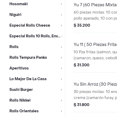
cebollin).
Hosomaki
Yu 7 (60 Piezas Mixta
60 piezas mixtas: 10 c
Niguiri
pollo apanado, 10 con p
apanado, 10 con sésamo,
Especial Rolls Cheese
$ 35.200
10 con ciboulette, palmit
Especial Rolls 10 Rolls, Envueltos En Palta
con kanikama y cebollín,
pollo y queso.
Yu 11 ( 50 Piezas Frita
Rolls
10 Pza fritas (salmon, q
Rolls Tempura Panko
(camaron, queso, cebolli
(pollo, queso)10 pza frit
$ 31.300
Aperitivos
queso)10 pza fritas (kan
cebollin).
Lo Mejor De La Casa
Yu Sin Arroz (30 Piez
Sushi Burger
30 piezas mixtas: 10 en
crema (camarón furay, pal
Rolls Nikkei
envueltas en palta (salm
$ 31.800
kanikama), 10 envueltas 
Rolls Orientales
apanado, queso, cebollín