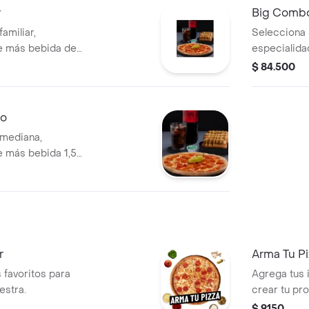
r
Big Comb
amiliar,
Selecciona 
e más bebida de
especialidad
$ 84.500
no
 mediana,
 más bebida 1,5
r
Arma Tu P
 favoritos para
Agrega tus 
estra.
crear tu pr
$ 9150