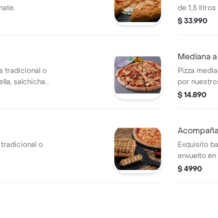
mate.
de 1,5 litros
$ 33.990
Mediana a 
 tradicional o
Pizza medi
la, salchicha
por nuestros
n, cebolla,
$ 14.890
as negras,
Acompaña
tradicional o
Exquisito b
envuelto en
ajo, acompa
$ 4990
pizza.