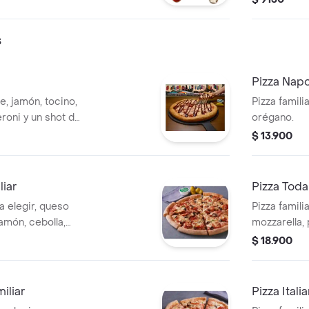
s
Pizza Napo
e, jamón, tocino,
Pizza famili
eroni y un shot de
orégano.
$ 13.900
liar
Pizza Toda
a elegir, queso
Pizza famili
amón, cebolla,
mozzarella,
as negras,
salchicha ita
$ 18.900
mpiñón.
iliar
Pizza Itali