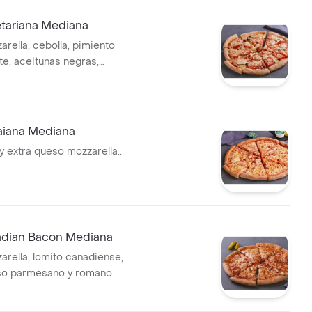
etariana Mediana
rella, cebolla, pimiento
te, aceitunas negras,
aiana Mediana
y extra queso mozzarella..
adian Bacon Mediana
rella, lomito canadiense,
so parmesano y romano.