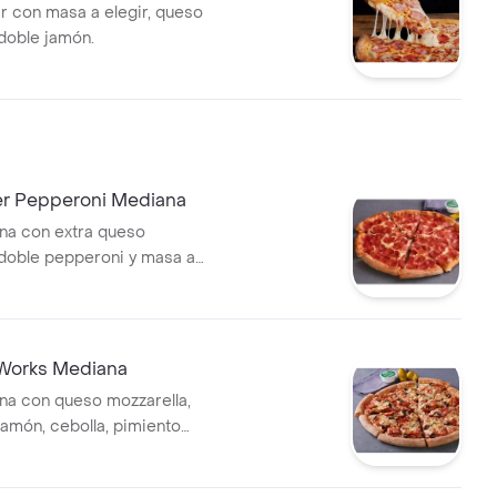
ar con masa a elegir, queso
 doble jamón.
er Pepperoni Mediana
na con extra queso
 doble pepperoni y masa a
 Works Mediana
na con queso mozzarella,
jamón, cebolla, pimiento
tunas negras, champiñón,
aliana y masa a elegir.