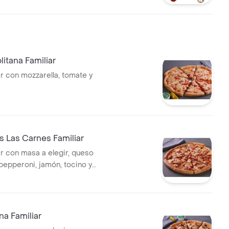
litana Familiar
ar con mozzarella, tomate y
s Las Carnes Familiar
ar con masa a elegir, queso
 pepperoni, jamón, tocino y
liana.
ana Familiar