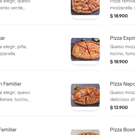
a elegir, queso
Pizza famili
iento verde,
mozzarella,
as y champiñón.
italiana, ac
$ 18.900
iar
Pizza Espi
 elegir, piña,
Queso mozza
zarella.
tocino, tom
$ 18.900
 Familiar
Pizza Napo
a elegir, queso
Queso mozza
iense, tocino,
delicioso s
ano.
$ 13.900
Familiar
Pizza Boo