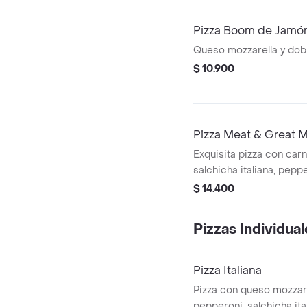
Pizza Boom de Jamó
Queso mozzarella y dob
$ 10.900
Pizza Meat & Great 
Exquisita pizza con carn
salchicha italiana, pepp
salsa bbq.
$ 14.400
Pizzas Individua
Pizza Italiana
Pizza con queso mozzare
pepperoni, salchicha ita