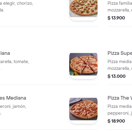
 elegir, chorizo,
Pizza famili
la.
mozzarella,
$ 13.900
diana
Pizza Sup
rella, tomate,
Pizza media
.
mozzarella,
elegir.
$ 13.000
nes Mediana
Pizza The
eroni, jamón,
Pizza media
.
pepperoni, 
verde, acei
$ 18.900
salchicha it