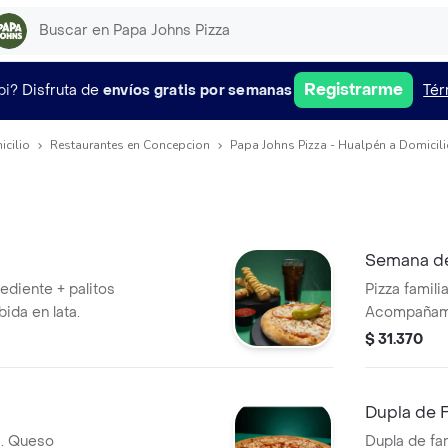
Registrarme
pi?
Disfruta de
envíos gratis por semanas
Tér
icilio
Restaurantes en Concepcion
Papa Johns Pizza - Hualpén a Domicil
Semana de
rediente + palitos
Pizza famili
bida en lata.
Acompañami
$ 31.370
Dupla de F
a. Queso
Dupla de fa