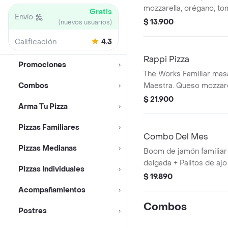
mozzarella, orégano, to
Gratis
Envío
$ 13.900
(nuevos usuarios)
Calificación
4.3
Rappi Pizza
Promociones
The Works Familiar masa
Combos
Maestra. Queso mozzarel
italiana, pepperoni, jamó
$ 21.900
Arma Tu Pizza
pimiento verde, aceitun
champiñón.
Pizzas Familiares
Combo Del Mes
Pizzas Medianas
Boom de jamón familiar 
delgada + Palitos de ajo
Pizzas Individuales
$ 19.890
Acompañamientos
Combos
Postres