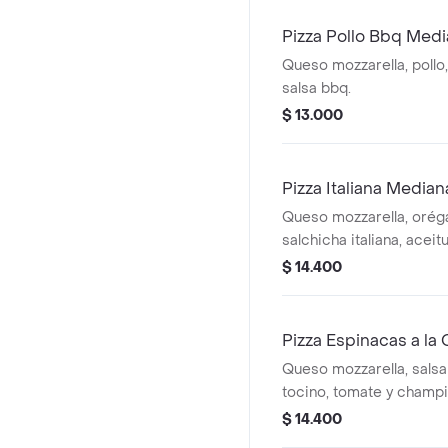
Pizza Pollo Bbq Med
Queso mozzarella, pollo,
salsa bbq.
$ 13.000
Pizza Italiana Median
Queso mozzarella, orég
salchicha italiana, acei
champiñón.
$ 14.400
Pizza Espinacas a l
Queso mozzarella, salsa
tocino, tomate y champi
$ 14.400