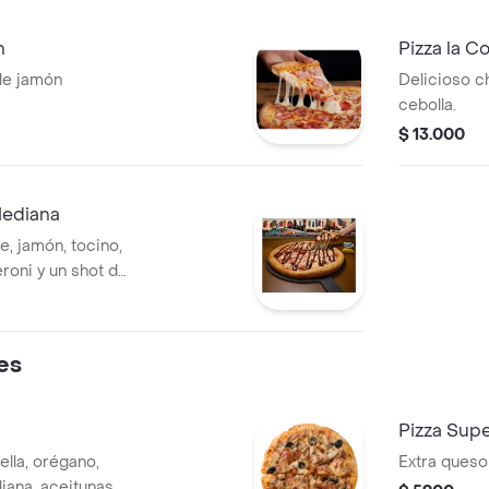
n
Pizza la C
le jamón
Delicioso c
cebolla.
$ 13.000
Mediana
e, jamón, tocino,
eroni y un shot de
les
Pizza Sup
lla, orégano,
Extra queso
liana, aceitunas