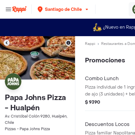
Santiago de Chile
¿Nuevo en Rap
Rappi
Restaurantes a Dom
Promociones
Combo Lunch
Pizza individual de 1 ing
de ajo (3 unidades) + be
Papa Johns Pizza
$ 9390
- Hualpén
Av. Cristóbal Colón 9280, Hualpén,
Chile
Descuentos Locos
Pizzas - Papa Johns Pizza
Pizza familiar Napolitan