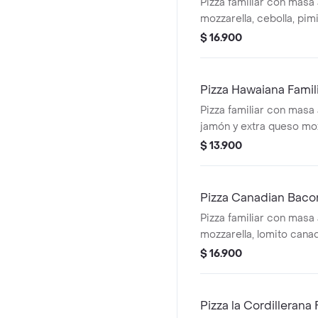
Pizza familiar con masa 
mozzarella, cebolla, pim
tomate, aceitunas negr
$ 16.900
Pizza Hawaiana Famil
Pizza familiar con masa a
jamón y extra queso moz
$ 13.900
Pizza Canadian Bacon
Pizza familiar con masa 
mozzarella, lomito canad
queso parmesano y rom
$ 16.900
Pizza la Cordillerana 