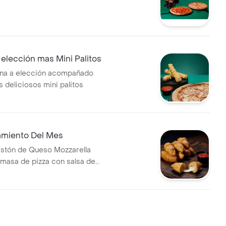
elección mas Mini Palitos
ana a elección acompañado
 deliciosos mini palitos
miento Del Mes
astón de Queso Mozzarella
 masa de pizza con salsa de
ñado de un cup de salsa de