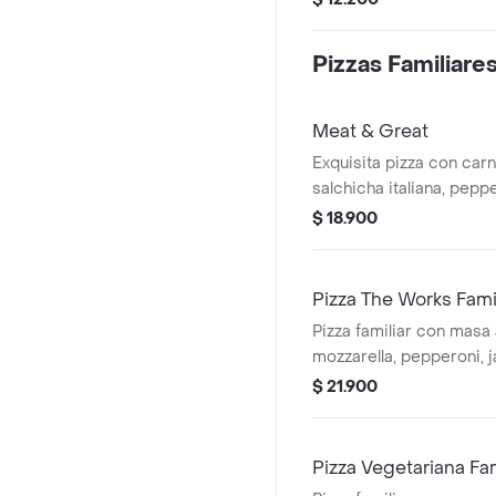
Pizzas Familiare
Meat & Great
Exquisita pizza con carn
salchicha italiana, pepp
salsa bbq.
$ 18.900
Pizza The Works Fami
Pizza familiar con masa 
mozzarella, pepperoni, j
pimiento verde, aceitun
$ 21.900
salchicha italiana y cha
Pizza Vegetariana Fam