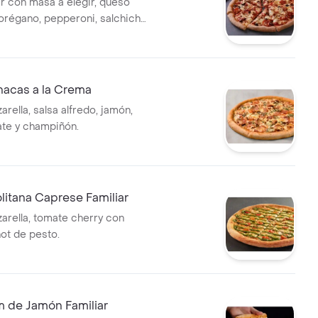
ar con masa a elegir, queso
 orégano, pepperoni, salchicha
eitunas negras y champiñón.
nacas a la Crema
rella, salsa alfredo, jamón,
ate y champiñón.
litana Caprese Familiar
rella, tomate cherry con
hot de pesto.
m de Jamón Familiar