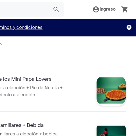
Ingreso
minos y condiciones
io
 los Mini Papa Lovers
ar a elección + Pie de Nutella +
ento a elección
amiliares + Bebida
miliares a elección + bebida