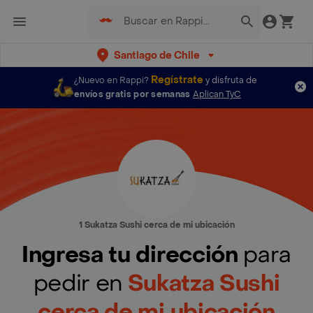
Santiago de Chile
Regístrate
¿Nuevo en Rappi?
y disfruta de
envíos gratis por semanas
Aplican TyC
1 Sukatza Sushi cerca de mi ubicación
Ingresa tu dirección
para
pedir en
Sukatza Sushi
cerca de mi ubicación