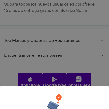
Sí, para todos los nuevos usuarios Rappi ofrece
15 días de entrega gratis con Sukatza Sushi
Top Marcas y Cadenas de Restaurantes
Encuéntranos en estos países
App Store
Google play
AppGallery