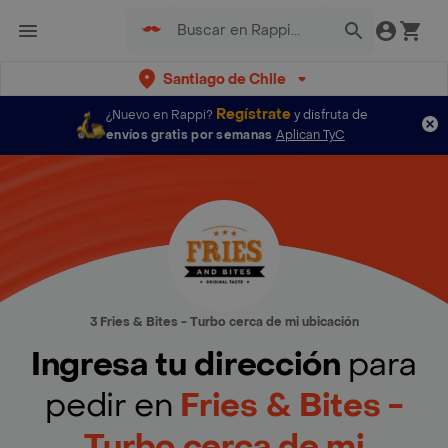
Santiago de Chile
Regístrate
¿Nuevo en Rappi?
y disfruta de
envíos gratis por semanas
Aplican TyC
3 Fries & Bites - Turbo cerca de mi ubicación
Ingresa tu dirección
para
pedir en
Fries & Bites -
Turbo cerca de mi