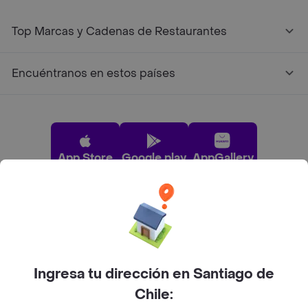
Top Marcas y Cadenas de Restaurantes
Encuéntranos en estos países
App Store
Google play
AppGallery
Pide tu comida favorita cerca de ti
Categorías
Ingresa tu dirección en Santiago de
Chile: