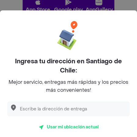
App Store
Google play
AppGallery
Pide tu comida favorita cerca de ti
Categorías
Ingresa tu dirección en Santiago de
Chile:
Únete a Rappi
Mejor servicio, entregas más rápidas y los precios
más convenientes!
Sobre Rappi
Descubre las
PROMOCIONES
que tenemos
para ti
Facebook
Twitter
Instagram
Usar mi ubicación actual
©
2026
Rappi Inc. All rights reserved.