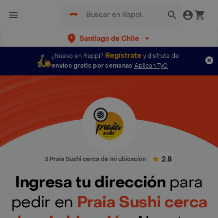
Santiago de Chile
Regístrate
¿Nuevo en Rappi?
y disfruta de
envíos gratis por semanas
Aplican TyC
2.8
3 Praia Sushi cerca de mi ubicación
Ingresa tu dirección
para
pedir en
Praia Sushi cerca