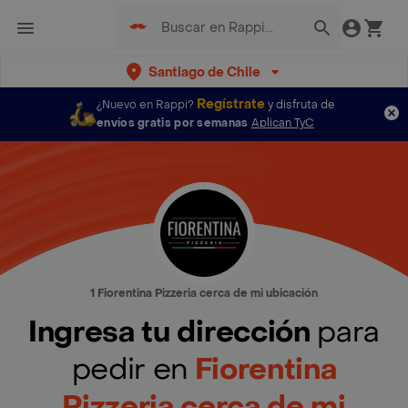
Santiago de Chile
Regístrate
¿Nuevo en Rappi?
y disfruta de
envíos gratis por semanas
Aplican TyC
1 Fiorentina Pizzeria cerca de mi ubicación
Ingresa tu dirección
para
pedir en
Fiorentina
Pizzeria cerca de mi