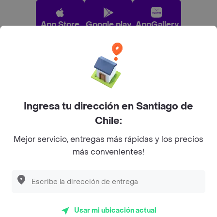
App Store
Google play
AppGallery
Pide tu comida favorita cerca de ti
Categorías
Ingresa tu dirección en Santiago de
Chile:
Únete a Rappi
Mejor servicio, entregas más rápidas y los precios
más convenientes!
Sobre Rappi
Descubre las
PROMOCIONES
que tenemos
para ti
Facebook
Twitter
Instagram
Usar mi ubicación actual
©
2026
Rappi Inc. All rights reserved.