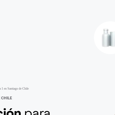
 1 en Santiago de Chile
 CHILE
ción
para