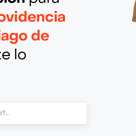
ovidencia
iago de
e lo