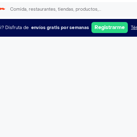
Registrarme
i?
Disfruta de
envíos gratis por semanas
Té