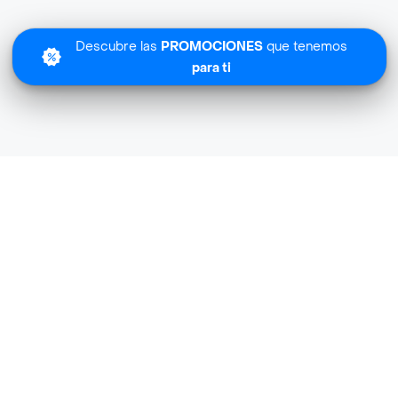
Descubre las
PROMOCIONES
que tenemos
para ti
Lo sentimos
Barlaprovidencia Campana 1 no tiene cobertura en tu zona
Descubre
otras tiendas similares
cerca de ti.
Descubrir tiendas