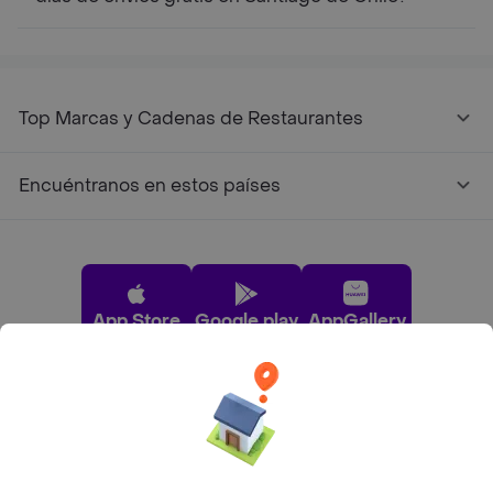
Top Marcas y Cadenas de Restaurantes
Encuéntranos en estos países
App Store
Google play
AppGallery
Pide tu comida favorita cerca de ti