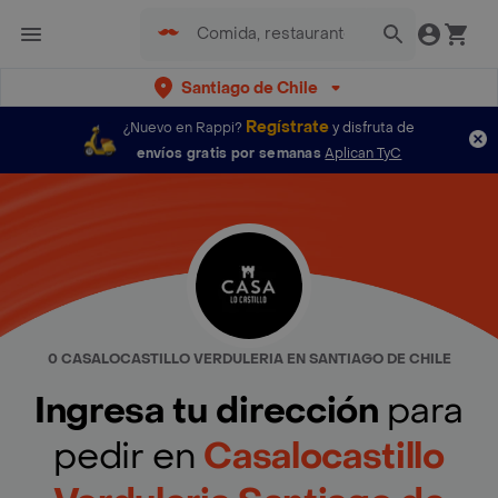
Santiago de Chile
Regístrate
¿Nuevo en Rappi?
y disfruta de
envíos gratis por semanas
Aplican TyC
0 CASALOCASTILLO VERDULERIA EN SANTIAGO DE CHILE
Ingresa tu dirección
para
pedir en
Casalocastillo