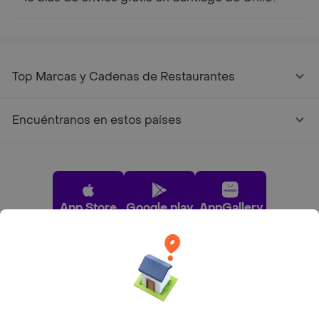
Top Marcas y Cadenas de Restaurantes
Encuéntranos en estos países
App Store
Google play
AppGallery
Pide tu comida favorita cerca de ti