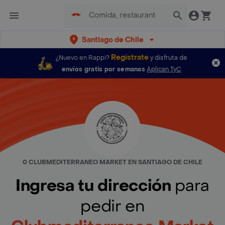
Santiago de Chile
Regístrate
¿Nuevo en Rappi?
y disfruta de
envíos gratis por semanas
Aplican TyC
0 CLUBMEDITERRANEO MARKET EN SANTIAGO DE CHILE
Ingresa tu dirección
para
pedir en