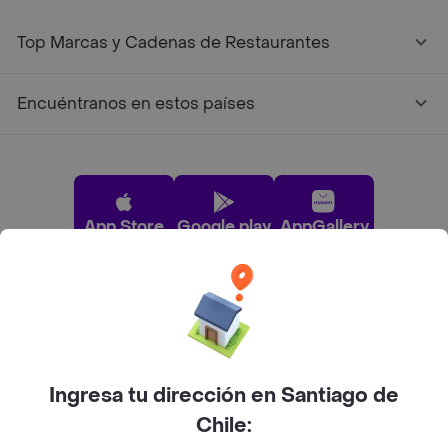
Top Marcas y Cadenas de Restaurantes
Encuéntranos en estos países
App Store
Google play
AppGallery
Pide tu comida favorita cerca de ti
Categorías
Ingresa tu dirección en Santiago de
Chile:
Únete a Rappi