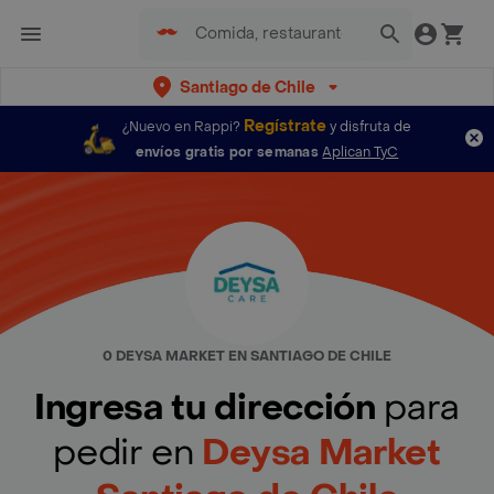
Santiago de Chile
Regístrate
¿Nuevo en Rappi?
y disfruta de
envíos gratis por semanas
Aplican TyC
0 DEYSA MARKET EN SANTIAGO DE CHILE
Ingresa tu dirección
para
pedir en
Deysa Market