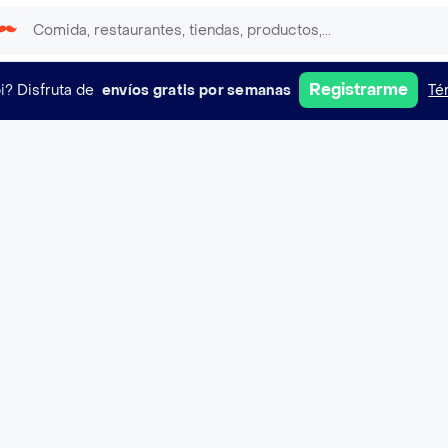
Registrarme
i?
Disfruta de
envíos gratis por semanas
Té