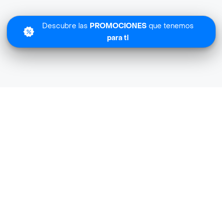
Descubre las
PROMOCIONES
que tenemos
para ti
Lo sentimos
Dogat Market no tiene cobertura en tu zona.
Descubre
otras tiendas similares
cerca de ti.
Descubrir tiendas