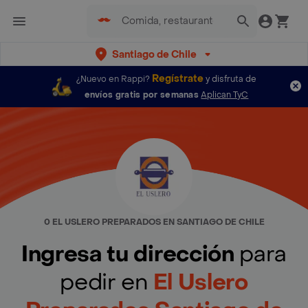
Santiago de Chile
Regístrate
¿Nuevo en Rappi?
y disfruta de
envíos gratis por semanas
Aplican TyC
0 EL USLERO PREPARADOS EN SANTIAGO DE CHILE
Ingresa tu dirección
para
pedir en
El Uslero