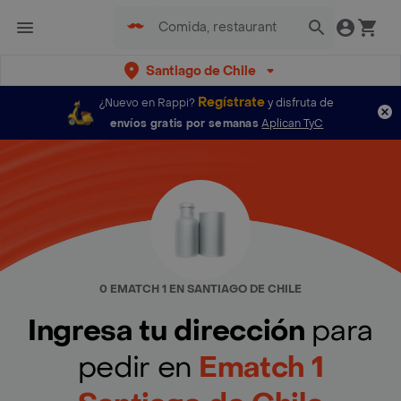
Santiago de Chile
Regístrate
¿Nuevo en Rappi?
y disfruta de
envíos gratis por semanas
Aplican TyC
0 EMATCH 1 EN SANTIAGO DE CHILE
Ingresa tu dirección
para
pedir en
Ematch 1