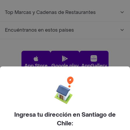
Top Marcas y Cadenas de Restaurantes
Encuéntranos en estos países
App Store
Google play
AppGallery
Pide tu comida favorita cerca de ti
Categorías
Ingresa tu dirección en Santiago de
Chile:
Únete a Rappi