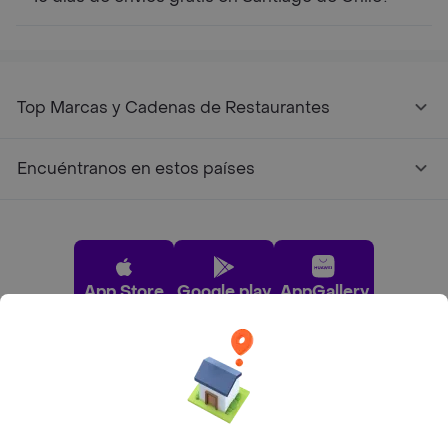
Top Marcas y Cadenas de Restaurantes
Encuéntranos en estos países
App Store
Google play
AppGallery
Pide tu comida favorita cerca de ti