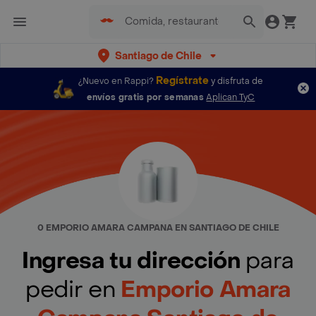
Santiago de Chile
Regístrate
¿Nuevo en Rappi?
y disfruta de
envíos gratis por semanas
Aplican TyC
0 EMPORIO AMARA CAMPANA EN SANTIAGO DE CHILE
Ingresa tu dirección
para
pedir en
Emporio Amara