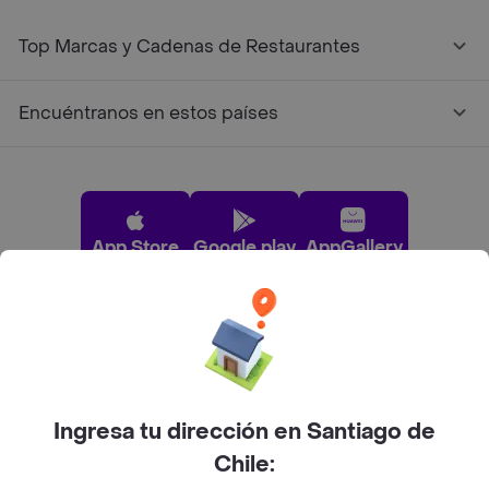
Top Marcas y Cadenas de Restaurantes
Encuéntranos en estos países
App Store
Google play
AppGallery
Pide tu comida favorita cerca de ti
Categorías
Ingresa tu dirección en Santiago de
Chile:
Únete a Rappi