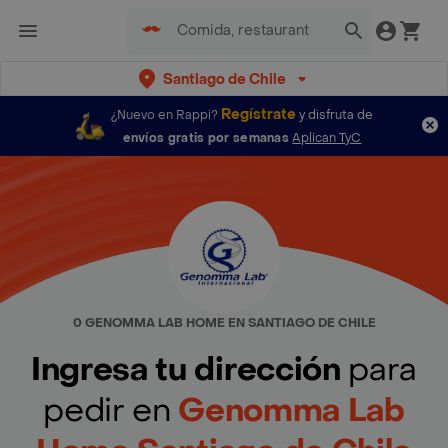
Santiago de Chile
Regístrate
¿Nuevo en Rappi?
y disfruta de
envíos gratis por semanas
Aplican TyC
0 GENOMMA LAB HOME EN SANTIAGO DE CHILE
Ingresa tu dirección
para
pedir en
Genomma Lab