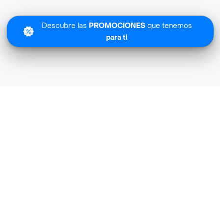
Descubre las
PROMOCIONES
que tenemos
para ti
Lo sentimos
Gourmeat Saludable no tiene cobertura en tu zona.
Descubre
otras tiendas similares
cerca de ti.
Descubrir tiendas