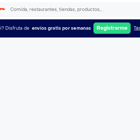
Registrarme
i?
Disfruta de
envíos gratis por semanas
Té