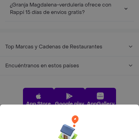
¿Granja Magdalena-verduleria ofrece con
Rappi 15 días de envíos gratis?
Top Marcas y Cadenas de Restaurantes
Encuéntranos en estos países
App Store
Google play
AppGallery
Pide tu comida favorita cerca de ti