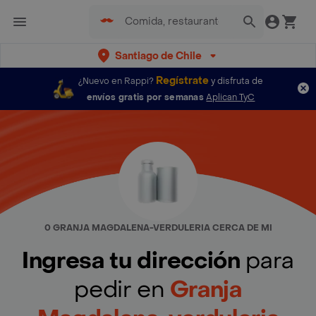
Santiago de Chile
Regístrate
¿Nuevo en Rappi?
y disfruta de
envíos gratis por semanas
Aplican TyC
0 GRANJA MAGDALENA-VERDULERIA CERCA DE MI
Ingresa tu dirección
para
pedir en
Granja