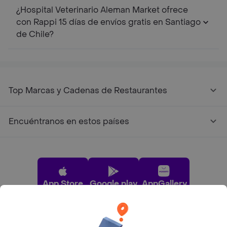
¿Hospital Veterinario Aleman Market ofrece
con Rappi 15 días de envíos gratis en Santiago
de Chile?
Top Marcas y Cadenas de Restaurantes
Encuéntranos en estos países
App Store
Google play
AppGallery