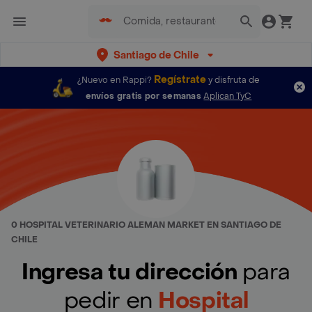
Santiago de Chile
Regístrate
¿Nuevo en Rappi?
y disfruta de
envíos gratis por semanas
Aplican TyC
0 HOSPITAL VETERINARIO ALEMAN MARKET EN SANTIAGO DE
CHILE
Ingresa tu dirección
para
pedir en
Hospital