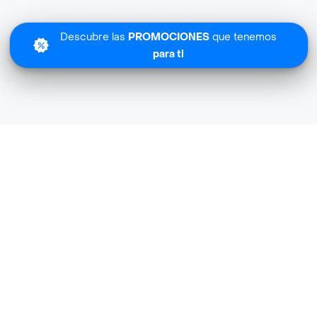
Descubre las
PROMOCIONES
que tenemos
para ti
Lo sentimos
Jumbo Saludable no tiene cobertura en tu zona.
Descubre
otras tiendas similares
cerca de ti.
Descubrir tiendas