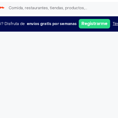
Registrarme
i?
Disfruta de
envíos gratis por semanas
Té