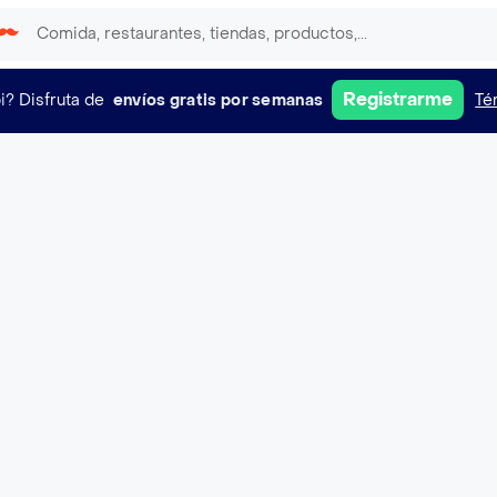
Registrarme
i?
Disfruta de
envíos gratis por semanas
Té