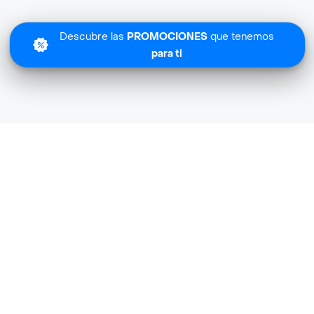
Descubre las
PROMOCIONES
que tenemos
para ti
Lo sentimos
Jumbo Saludable Home no tiene cobertura en tu zona.
Descubre
otras tiendas similares
cerca de ti.
Descubrir tiendas