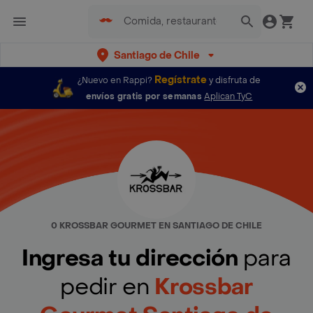
Santiago de Chile
Regístrate
¿Nuevo en Rappi?
y disfruta de
envíos gratis por semanas
Aplican TyC
0 KROSSBAR GOURMET EN SANTIAGO DE CHILE
Ingresa tu dirección
para
pedir en
Krossbar