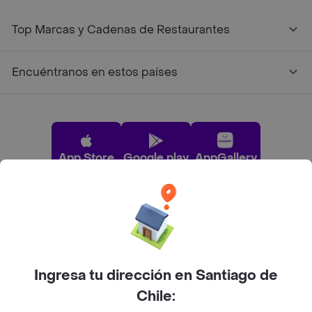
Top Marcas y Cadenas de Restaurantes
Encuéntranos en estos países
App Store
Google play
AppGallery
Pide tu comida favorita cerca de ti
Categorías
Ingresa tu dirección en Santiago de
Chile:
Únete a Rappi