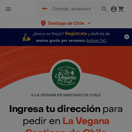
Santiago de Chile
Regístrate
¿Nuevo en Rappi?
y disfruta de
envíos gratis por semanas
Aplican TyC
0 LA VEGANA EN SANTIAGO DE CHILE
Ingresa tu dirección
para
pedir en
La Vegana