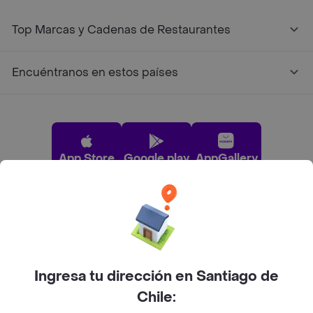
Top Marcas y Cadenas de Restaurantes
Encuéntranos en estos países
App Store
Google play
AppGallery
Pide tu comida favorita cerca de ti
Categorías
Ingresa tu dirección en Santiago de
Chile:
Únete a Rappi