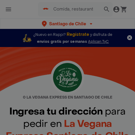
Santiago de Chile
Regístrate
¿Nuevo en Rappi?
y disfruta de
envíos gratis por semanas
Aplican TyC
0 LA VEGANA EXPRESS EN SANTIAGO DE CHILE
Ingresa tu dirección
para
pedir en
La Vegana