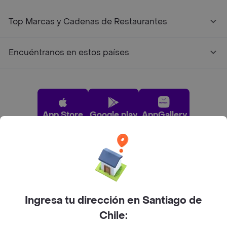
Top Marcas y Cadenas de Restaurantes
Encuéntranos en estos países
App Store
Google play
AppGallery
Pide tu comida favorita cerca de ti
Categorías
Ingresa tu dirección en Santiago de
Chile:
Únete a Rappi