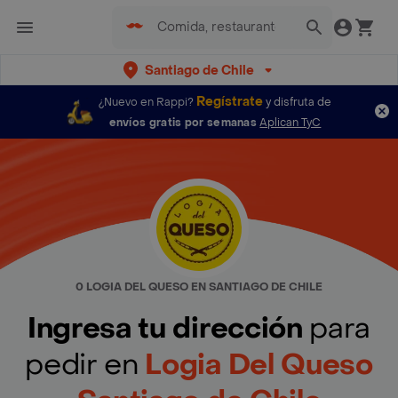
Santiago de Chile
Regístrate
¿Nuevo en Rappi?
y disfruta de
envíos gratis por semanas
Aplican TyC
0 LOGIA DEL QUESO EN SANTIAGO DE CHILE
Ingresa tu dirección
para
pedir en
Logia Del Queso