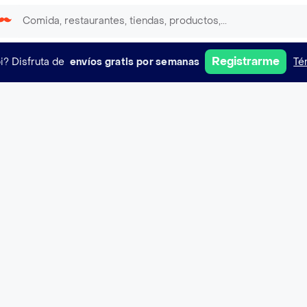
Registrarme
i?
Disfruta de
envíos gratis por semanas
Té