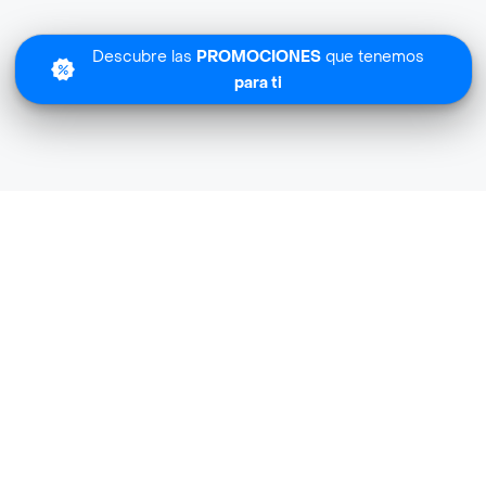
Descubre las
PROMOCIONES
que tenemos
para ti
Lo sentimos
Gonzalez Express Especializada no tiene cobertura en tu 
Descubre
otras tiendas similares
cerca de ti.
Descubrir tiendas