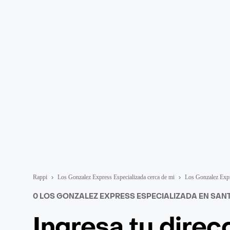
Rappi
Los Gonzalez Express Especializada cerca de mi
Los Gonzalez Expr
0 LOS GONZALEZ EXPRESS ESPECIALIZADA EN SANT
Ingresa tu direc