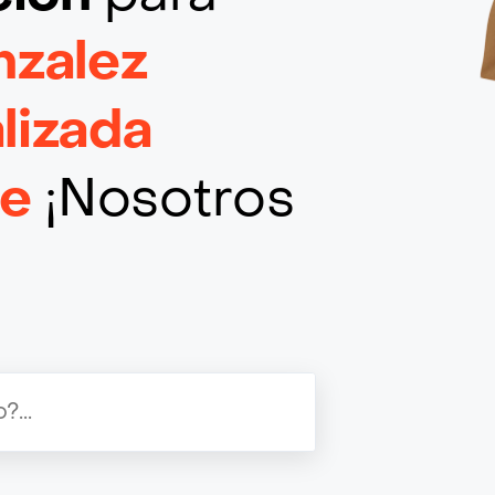
nzalez
lizada
le
¡Nosotros