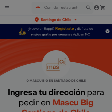
Santiago de Chile
Regístrate
¿Nuevo en Rappi?
y disfruta de
envíos gratis por semanas
Aplican TyC
0 MASCU BIG EN SANTIAGO DE CHILE
Ingresa tu dirección
para
pedir en
Mascu Big