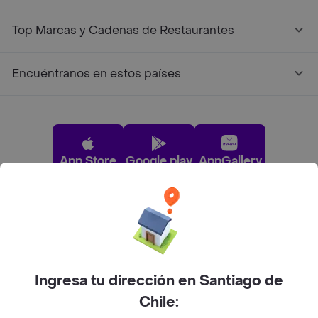
Top Marcas y Cadenas de Restaurantes
Encuéntranos en estos países
App Store
Google play
AppGallery
Pide tu comida favorita cerca de ti
Categorías
Ingresa tu dirección en Santiago de
Chile:
Únete a Rappi