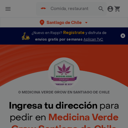
Santiago de Chile
Regístrate
¿Nuevo en Rappi?
y disfruta de
envíos gratis por semanas
Aplican TyC
0 MEDICINA VERDE GROW EN SANTIAGO DE CHILE
Ingresa tu dirección
para
pedir en
Medicina Verde