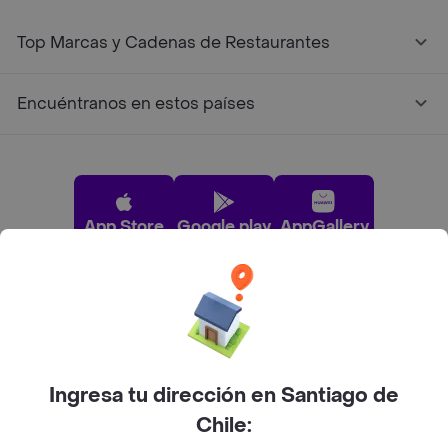
Top Marcas y Cadenas de Restaurantes
Encuéntranos en estos países
App Store
Google play
AppGallery
Pide tu comida favorita cerca de ti
Categorías
Ingresa tu dirección en Santiago de
Chile:
Únete a Rappi